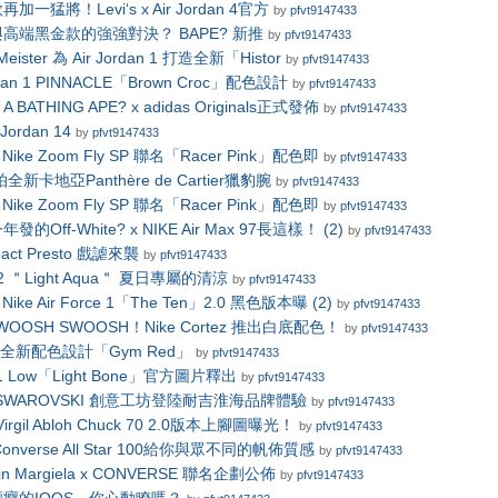
一猛將！Levi‘s x Air Jordan 4官方
by
pfvt9147433
高端黑金款的強強對決？ BAPE? 新推
by
pfvt9147433
eister 為 Air Jordan 1 打造全新「Histor
by
pfvt9147433
rdan 1 PINNACLE「Brown Croc」配色設計
by
pfvt9147433
ATHING APE? x adidas Originals正式發佈
by
pfvt9147433
Jordan 14
by
pfvt9147433
 x Nike Zoom Fly SP 聯名「Racer Pink」配色即
by
pfvt9147433
新卡地亞Panthère de Cartier獵豹腕
by
pfvt9147433
 x Nike Zoom Fly SP 聯名「Racer Pink」配色即
by
pfvt9147433
Off-White? x NIKE Air Max 97長這樣！ (2)
by
pfvt9147433
eact Presto 戲謔來襲
by
pfvt9147433
n 12 ＂Light Aqua＂ 夏日專屬的清涼
by
pfvt9147433
 x Nike Air Force 1「The Ten」2.0 黑色版本曝 (2)
by
pfvt9147433
WOOSH SWOOSH！Nike Cortez 推出白底配色！
by
pfvt9147433
an 1 全新配色設計「Gym Red」
by
pfvt9147433
n 11 Low「Light Bone」官方圖片釋出
by
pfvt9147433
R X SWAROVSKI 創意工坊登陸耐吉淮海品牌體驗
by
pfvt9147433
 Virgil Abloh Chuck 70 2.0版本上腳圖曝光！
by
pfvt9147433
Converse All Star 100給你與眾不同的帆佈質感
by
pfvt9147433
rtin Margiela x CONVERSE 聯名企劃公佈
by
pfvt9147433