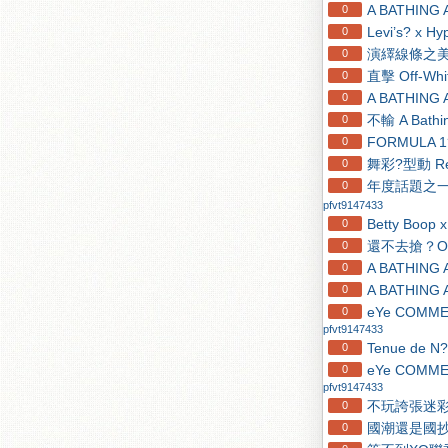
A BATHIN
0
Levi’s? x H
0
演繹線條之美！全
0
直擊 Off-W
0
A BATHIN
0
不輸 A Bath
0
FORMULA
0
舞彩?型動 R
0
年度話題之一！O
0
pfvt9147433
Betty Bo
0
還不去搶？Of
0
A BATHI
0
A BATHING
0
eYe COMME
0
pfvt9147433
Tenue de N?
0
eYe COMME 
0
pfvt9147433
不玩誇張迷彩，D
0
國潮還是國抄
0