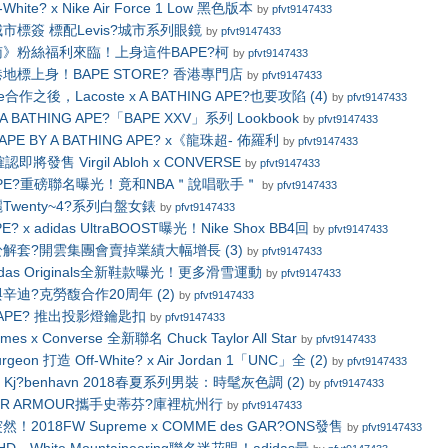
hite? x Nike Air Force 1 Low 黑色版本
by
pfvt9147433
市標簽 標配Levis?城市系列眼鏡
by
pfvt9147433
》粉絲福利來臨！上身這件BAPE?柯
by
pfvt9147433
地標上身！BAPE STORE? 香港專門店
by
pfvt9147433
合作之後，Lacoste x A BATHING APE?也要攻陷 (4)
by
pfvt9147433
 BATHING APE?「BAPE XXV」系列 Lookbook
by
pfvt9147433
E BY A BATHING APE? x《龍珠超- 佈羅利
by
pfvt9147433
 確認即將發售 Virgil Abloh x CONVERSE
by
pfvt9147433
x BAPE?重磅聯名曝光！竟和NBA＂說唱歌手＂
by
pfvt9147433
wenty~4?系列白盤女錶
by
pfvt9147433
 x adidas UltraBOOST曝光！Nike Shox BB4回
by
pfvt9147433
解套?開雲集團會賣掉業績大幅增長 (3)
by
pfvt9147433
adidas Originals全新鞋款曝光！更多滑雪運動
by
pfvt9147433
辛迪?克勞馥合作20周年 (2)
by
pfvt9147433
G APE? 推出投影燈鑰匙扣
by
pfvt9147433
mes x Converse 全新聯名 Chuck Taylor All Star
by
pfvt9147433
urgeon 打造 Off-White? x Air Jordan 1「UNC」全 (2)
by
pfvt9147433
an Kj?benhavn 2018春夏系列男裝：時髦灰色調 (2)
by
pfvt9147433
ER ARMOUR攜手史蒂芬?庫裡杭州行
by
pfvt9147433
2018FW Supreme x COMME des GAR?ONS發售
by
pfvt9147433