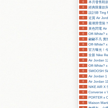
本月發售鞋款再加
0
經典限量款與
0
設計師 Ting M
0
近賞 Air Jo
0
最潮滑雪裝？A B
0
黃色閃電 Air 
0
Off-White?
0
翩翩不凡 實拍全
0
Off-White?
0
官方曝光！今年發的
0
全新 Nike R
0
Air Jorda
0
Off-White?
0
SWOOSH S
0
Air Jord
0
Air Jorda
0
NIKE AI
0
Converse x
0
PORTER x 
0
Maison Ma
0
0