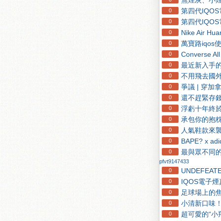
無煙灰、小煙
第四代IQO
0
第四代IQO
0
Nike Air 
0
萬寶路iqo
0
Converse 
0
最近新入手的
0
不用飛去國外
0
爭議 | 穿
0
還不趕緊存錢！O
0
浮虧十年終於
0
承包你的抱枕！A
0
人氣鞋款來襲！C
0
BAPE? x
0
最與眾不同的藍
0
pfvt9147433
UNDEFEA
0
IQOS電子
0
足球場上的焦
0
小清新口味！這款
0
超可愛的“小飛俠
0