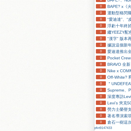
BAPE?、NBH
BAPE? 
0
運動型格閃耀
0
“愛迪達”、
0
浮虧十年終於
0
繼YEEZY配
0
“漢字” 版本再
0
據說這個新年福
0
愛迪達推出全
0
Pocket C
0
BRAVO 全新 
0
Nike x CO
0
Off-Whit
0
＂UNDEFEA
0
Supreme
0
深度專訪Levi
0
Levi’s 夾
0
勞力士榮譽
0
著名導演索
0
倉石一樹這次的限
0
pfvt9147433