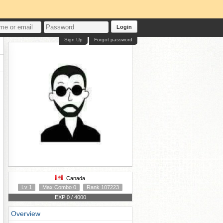
Login
Sign Up
Forgot password
Canada
Lv 1
Max Combo 0
Rank 107223
EXP 0 / 4000
Overview