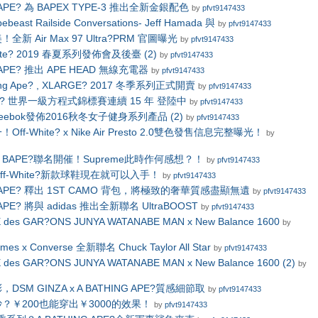
G APE? 為 BAPEX TYPE-3 推出全新金銀配色
by
pfvt9147433
ypebeast Railside Conversations- Jeff Hamada 與
by
pfvt9147433
新 Air Max 97 Ultra?PRM 官圖曝光
by
pfvt9147433
hite? 2019 春夏系列發佈會及後臺 (2)
by
pfvt9147433
G APE? 推出 APE HEAD 無線充電器
by
pfvt9147433
ing Ape? , XLARGE? 2017 冬季系列正式開賣
by
pfvt9147433
 1? 世界一級方程式錦標賽連續 15 年 登陸中
by
pfvt9147433
eebok發佈2016秋冬女子健身系列產品 (2)
by
pfvt9147433
ff-White? x Nike Air Presto 2.0雙色發售信息完整曝光！
by
op x BAPE?聯名開催！Supreme此時作何感想？！
by
pfvt9147433
f-White?新款球鞋現在就可以入手！
by
pfvt9147433
NG APE? 釋出 1ST CAMO 背包，將極致的奢華質感盡顯無遺
by
pfvt9147433
 APE? 將與 adidas 推出全新聯名 UltraBOOST
by
pfvt9147433
 des GAR?ONS JUNYA WATANABE MAN x New Balance 1600
by
mes x Converse 全新聯名 Chuck Taylor All Star
by
pfvt9147433
des GAR?ONS JUNYA WATANABE MAN x New Balance 1600 (2)
by
SM GINZA x A BATHING APE?質感細節取
by
pfvt9147433
？￥200也能穿出￥3000的效果！
by
pfvt9147433