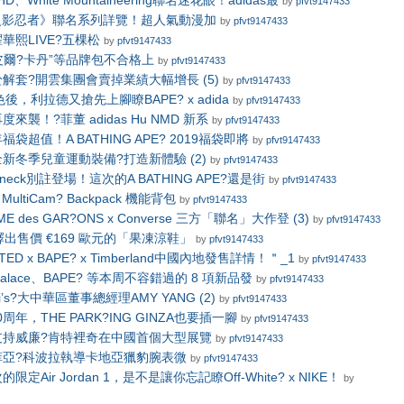
D、White Mountaineering聯名迷花眼！adidas最
by
pfvt9147433
x《火影忍者》聯名系列詳覽！超人氣動漫加
by
pfvt9147433
華熙LIVE?五棵松
by
pfvt9147433
“皮爾?卡丹”等品牌包不合格上
by
pfvt9147433
解套?開雲集團會賣掉業績大幅增長 (5)
by
pfvt9147433
色後，利拉德又搶先上腳瞭BAPE? x adida
by
pfvt9147433
度來襲！?菲董 adidas Hu NMD 新系
by
pfvt9147433
袋超值！A BATHING APE? 2019福袋即將
by
pfvt9147433
新冬季兒童運動裝備?打造新體驗 (2)
by
pfvt9147433
rewneck別註登場！這次的A BATHING APE?還是街
by
pfvt9147433
MultiCam? Backpack 機能背包
by
pfvt9147433
MME des GAR?ONS x Converse 三方「聯名」大作登 (3)
by
pfvt9147433
e? 釋出售價 €169 歐元的「果凍涼鞋」
by
pfvt9147433
TED x BAPE? x Timberland中國內地發售詳情！＂_1
by
pfvt9147433
、Palace、BAPE? 等本周不容錯過的 8 項新品發
by
pfvt9147433
’s?大中華區董事總經理AMY YANG (2)
by
pfvt9147433
克50周年，THE PARK?ING GINZA也要插一腳
by
pfvt9147433
支持威廉?肯特裡奇在中國首個大型展覽
by
pfvt9147433
菲亞?科波拉執導卡地亞獵豹腕表微
by
pfvt9147433
定Air Jordan 1，是不是讓你忘記瞭Off-White? x NIKE！
by