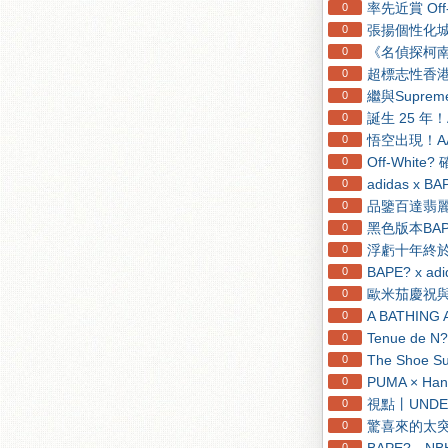
率先近賞 Off-W
0
張揚個性化城
0
《名偵探柯南
0
超標志性香港
0
繼與Supreme
0
誕生 25 年！A
0
悟空出現！AAP
0
Off-White?
0
adidas 
0
品鑒百達翡麗T
0
黑色版本BAPE?
0
浮虧十年終於
0
BAPE? x 
0
歐米茄慶祝與
0
A BATHIN
0
Tenue de N?
0
The Shoe S
0
PUMA × H
0
視點丨UND
0
驚喜來的太突然！
0
0