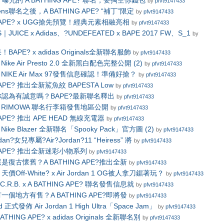
nd 曝光的 A BATHING APE? 聯名，要掏空你錢包
by
pfvt9147433
tens聯名之後，A BATHING APE? “補丁”限定
by
pfvt9147433
NG APE? x UGG搶先預覽！經典元素相融亮相
by
pfvt9147433
｜JUICE x Adidas、?UNDEFEATED x BAPE 2017 FW、S_1
by
APE? x adidas Originals全新聯名服飾
by
pfvt9147433
 x Nike Air Presto 2.0 全新黑白配色完整公開 (2)
by
pfvt9147433
? x NIKE Air Max 97發售信息確認！準備好搶？
by
pfvt9147433
G APE? 推出全新鯊魚紋 BAPESTA Low
by
pfvt9147433
認為有誠意嗎？BAPE?最新聯名釋出
by
pfvt9147433
e? x RIMOWA 聯名行李箱發售地區公開
by
pfvt9147433
G APE? 推出 APE HEAD 無線充電器
by
pfvt9147433
 x Nike Blazer 全新聯名「Spooky Pack」官方圖 (2)
by
pfvt9147433
rdan?女兒專屬?Air?Jordan?11 “Heiress” 將
by
pfvt9147433
NG APE? 推出全新迷彩小物系列
by
pfvt9147433
復古懷舊？A BATHING APE?推出全新
by
pfvt9147433
Off-White? x Air Jordan 1 OG被人拿刀鋸著玩？
by
pfvt9147433
.R.B. x A BATHING APE? 聯名發售信息就
by
pfvt9147433
個地方有售？A BATHING APE?即將發
by
pfvt9147433
nd 正式發佈 Air Jordan 1 High Ultra「Space Jam」
by
pfvt9147433
THING APE? x adidas Originals 全新聯名別
by
pfvt9147433