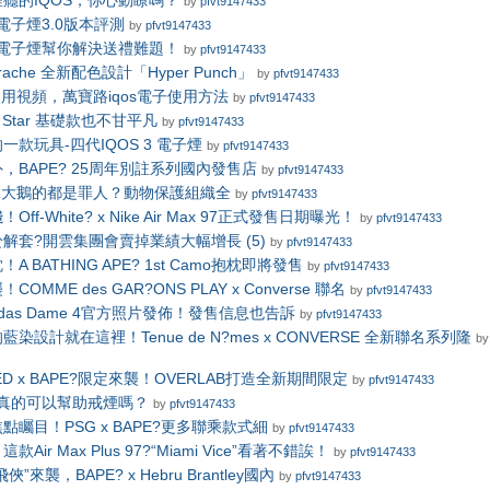
癮的IQOS，你心動瞭嗎？
by
pfvt9147433
S電子煙3.0版本評測
by
pfvt9147433
S電子煙幫你解決送禮難題！
by
pfvt9147433
Huarache 全新配色設計「Hyper Punch」
by
pfvt9147433
s使用視頻，萬寶路iqos電子使用方法
by
pfvt9147433
All Star 基礎款也不甘平凡
by
pfvt9147433
一款玩具-四代IQOS 3 電子煙
by
pfvt9147433
，BAPE? 25周年別註系列國內發售店
by
pfvt9147433
加拿大鵝的都是罪人？動物保護組織全
by
pfvt9147433
ff-White? x Nike Air Max 97正式發售日期曝光！
by
pfvt9147433
解套?開雲集團會賣掉業績大幅增長 (5)
by
pfvt9147433
 BATHING APE? 1st Camo抱枕即將發售
by
pfvt9147433
OMME des GAR?ONS PLAY x Converse 聯名
by
pfvt9147433
 adidas Dame 4官方照片發佈！發售信息也告訴
by
pfvt9147433
染設計就在這裡！Tenue de N?mes x CONVERSE 全新聯名系列隆
by
TED x BAPE?限定來襲！OVERLAB打造全新期間限定
by
pfvt9147433
煙真的可以幫助戒煙嗎？
by
pfvt9147433
點矚目！PSG x BAPE?更多聯乘款式細
by
pfvt9147433
Air Max Plus 97?“Miami Vice”看著不錯誒！
by
pfvt9147433
”來襲，BAPE? x Hebru Brantley國內
by
pfvt9147433