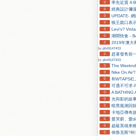
率先近賞 A BA
0
經典設計彌漫，
0
UPDATE- 網
0
狼王親口表示！S
0
Levi's? Vi
0
潮聞快食 - B
0
2019年澳
0
by
pfvt9147433
趕著發售前一
0
by
pfvt9147433
The Week
0
Nike On 
0
和WTAPS杠
0
可遇不可求-Raf 
0
A BATHING
0
光與影的故事
0
暗黑風潮回歸-ma
0
卡地亞傳奇
0
愛哭窮、愛di
0
超級英雄來瞭！A
0
佈魯克斯?科普
0