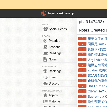
JapaneseClass.jp
pfvt9147433's
MAIN
Social Feeds
Notes Created
LEARN
想要入手的朋友
0
Practice
同樣是Rolex
0
Lessons
莫妮卡?貝魯奇（
0
Readings
高性價比潮物周
0
Notes
Virgil Ab
0
超標志性香港
0
COMMUNITY
adidas 或
0
Rankings
SOAR NEWS
0
Forum
喚醒你的童年回
0
Discord
BAPE? x
0
Off-White
MISCELLANEOUS
0
Topics
Supreme x 
0
Matome
搶先預覽 COM
0
0