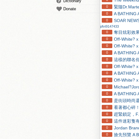
The Week
Dictionary
緊隨Dr.Mar
0
Donate
A BATHI
0
SOAR NEWS
0
pfvt9147433
奪目炫彩效果！B
0
Off-White?
0
Off-White
0
A BATHIN
0
這樣的聯名你
0
Off-Whit
0
A BATHIN
0
Off-White?
0
Michael?Jo
0
A BATHI
0
是街頭時尚還是
0
看著都心碎！天價
0
趕緊鎖定，F.C
0
這件迷彩隻有一
0
Jordan Bra
0
搶先預覽 A BA
0