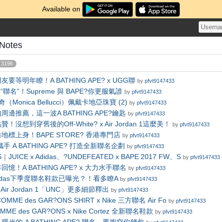
Available on
 Notes
3196
要等明年瞭！A BATHING APE? x UGG聯
by
pfvt9147433
 “聯名”！Supreme 與 BAPE?你更服氣誰
by
pfvt9147433
Monica Bellucci）佩戴卡地亞珠寶 (2)
by
pfvt9147433
邊推薦，這一波A BATHING APE?鑰匙
by
pfvt9147433
loh點贊！沒想到穿舊後的Off-White? x Air Jordan 1這麼美！
by
pfvt9147433
地標上身！BAPE STORE? 香港專門店
by
pfvt9147433
將攜手 A BATHING APE? 打造全新聯名企劃
by
pfvt9147433
｜JUICE x Adidas、?UNDEFEATED x BAPE 2017 FW、S
by
pfvt9147433
憶！A BATHING APE? x 大力水手聯名
by
pfvt9147433
 adidas下季度聯名鞋款已曝光？！看多瞭A
by
pfvt9147433
? x Air Jordan 1「UNC」更多細節釋出
by
pfvt9147433
COMME des GAR?ONS SHIRT x Nike 三方聯名 Air Fo
by
pfvt9147433
ME des GAR?ONS x Nike Cortez 全新聯名鞋款
by
pfvt9147433