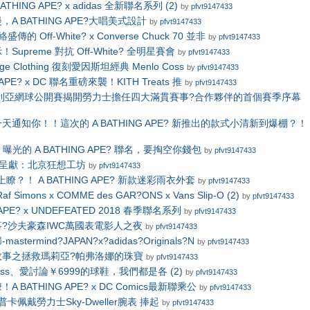
THING APE? x adidas 全新聯名系列 (2)
by
pfvt9147433
A BATHING APE?大唱美式設計
by
pfvt9147433
絡盛傳的 Off-White? x Converse Chuck 70 並非
by
pfvt9147433
upreme 對抗 Off-White? 全明星賽會
by
pfvt9147433
ntage Clothing 復刻愛因斯坦經典 Menlo Coss
by
pfvt9147433
APE? x DC 聯名重磅來襲！KITH Treats 推
by
pfvt9147433
大利亞網球公開賽揭開勞力士擔任四大滿貫賽事?合作夥伴的首個賽季序幕
天通知你！！這次的 A BATHING APE? 新推出的款式小清新到爆棚？！
nd 曝光的 A BATHING APE? 聯名，要掏空你錢包
by
pfvt9147433
Air?呈獻：北京狂想工坊
by
pfvt9147433
上瞭？！ A BATHING APE? 新款迷彩雨衣外套
by
pfvt9147433
Simons x COMME des GAR?ONS x Vans Slip-O (2)
by
pfvt9147433
 APE? x UNDEFEATED 2018 春季聯名系列
by
pfvt9147433
?沙夫豪森IWC萬國表電影人之夜
by
pfvt9147433
stermind?JAPAN?x?adidas?Originals?N
by
pfvt9147433
故事之拯救瑪莉亞?帕弗洛娜的珠寶
by
pfvt9147433
ss、愛討論￥6999的球鞋，我們都是各 (2)
by
pfvt9147433
 BATHING APE? x DC Comics最新聯乘公
by
pfvt9147433
卡佩戴勞力士Sky-Dweller腕表 捧起
by
pfvt9147433