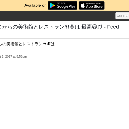
Available on
らの美術館とレストラン🍴🍝は 最高😃⤴️⤴️ - Feed
の美術館とレストラン🍴🍝は
 1, 2017 at 5:53pm