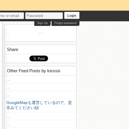
Login
Sign Up
Forgot password
Share
Other Feed Posts by kisssis
…
…
…
GoogleMapも運営しているので、是
非みてください🙌
…
…