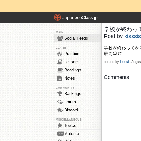
JapaneseClass.jp
学校が終わってか
MAIN
Post by
kisssis
Social Feeds
学校が終わってから
LEARN
最高😃⤴️⤴️
Practice
Lessons
posted by
kisssis
August
Readings
Comments
Notes
COMMUNITY
Rankings
Forum
Discord
MISCELLANEOUS
Topics
Matome