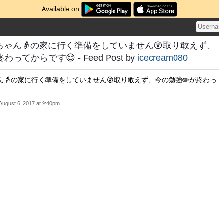
Available on
ちゃん👵の家に行く準備をしていません😵取り敢えず、
ってからです😌 - Feed Post by
icecream080
👵の家に行く準備をしていません😵取り敢えず、今の勉強✏️が終わっ
August 6, 2017 at 9:40pm