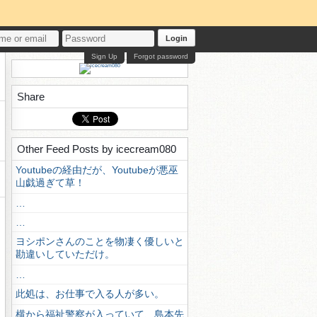
Login
Sign Up
Forgot password
Share
Other Feed Posts by icecream080
Youtubeの経由だが、Youtubeが悪巫
山戯過ぎて草！
…
…
ヨシポンさんのことを物凄く優しいと
勘違いしていただけ。
…
此処は、お仕事で入る人が多い。
横から福祉警察が入っていて、島本先