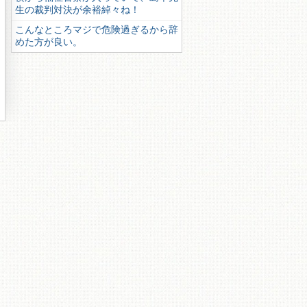
生の裁判対決が余裕綽々ね！
こんなところマジで危険過ぎるから辞
めた方が良い。