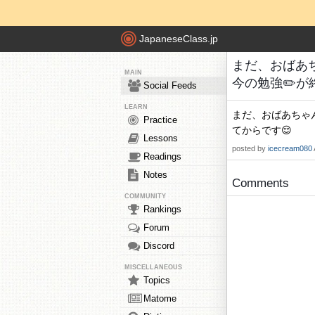
JapaneseClass.jp
まだ、おばあ
MAIN
今の勉強✏️が終わ
Social Feeds
LEARN
まだ、おばあちゃん
Practice
てからです😌
Lessons
posted by
icecream080
Readings
Notes
Comments
COMMUNITY
Rankings
Forum
Discord
MISCELLANEOUS
Topics
Matome