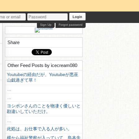
Login
Sign Up
Forgot password
Share
Other Feed Posts by icecream080
Youtubeの経由だが、Youtubeが悪巫
山戯過ぎて草！
…
…
ヨシポンさんのことを物凄く優しいと
勘違いしていただけ。
…
此処は、お仕事で入る人が多い。
横から福祉警察が入っていて、島本先