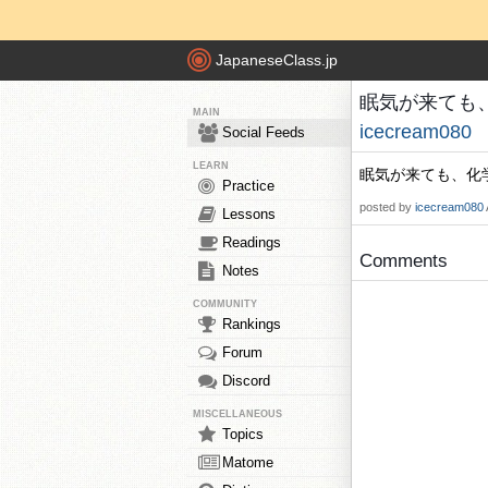
JapaneseClass.jp
眠気が来ても、化学
MAIN
icecream080
Social Feeds
LEARN
眠気が来ても、化学
Practice
posted by
icecream080
Lessons
Readings
Comments
Notes
COMMUNITY
Rankings
Forum
Discord
MISCELLANEOUS
Topics
Matome