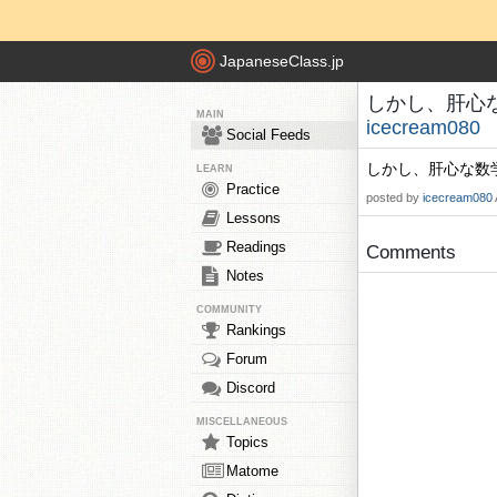
JapaneseClass.jp
しかし、肝心な数
MAIN
icecream080
Social Feeds
しかし、肝心な数
LEARN
Practice
posted by
icecream080
Lessons
Readings
Comments
Notes
COMMUNITY
Rankings
Forum
Discord
MISCELLANEOUS
Topics
Matome