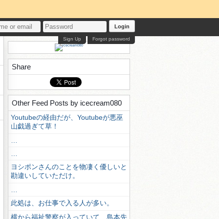
Login
Sign Up
Forgot password
Share
Other Feed Posts by icecream080
Youtubeの経由だが、Youtubeが悪巫
山戯過ぎて草！
…
…
ヨシポンさんのことを物凄く優しいと
勘違いしていただけ。
…
此処は、お仕事で入る人が多い。
横から福祉警察が入っていて、島本先