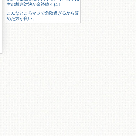
生の裁判対決が余裕綽々ね！
こんなところマジで危険過ぎるから辞
めた方が良い。