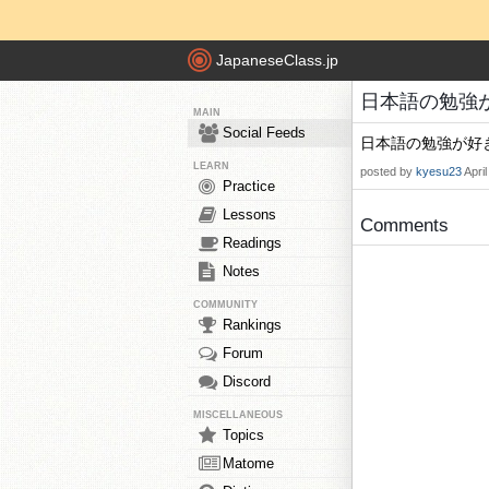
JapaneseClass.jp
日本語の勉強が好き
MAIN
Social Feeds
日本語の勉強が好
LEARN
posted by
kyesu23
Apri
Practice
Lessons
Comments
Readings
Notes
COMMUNITY
Rankings
Forum
Discord
MISCELLANEOUS
Topics
Matome