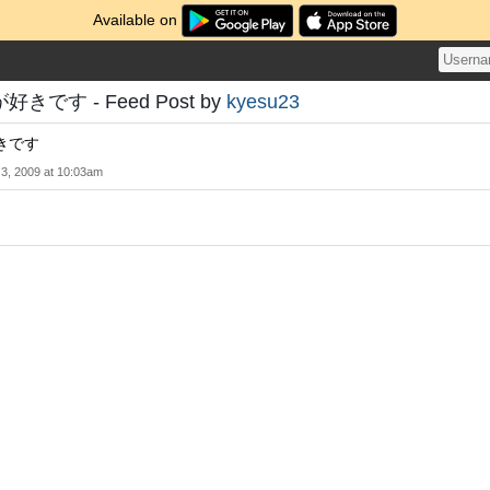
Available on
です - Feed Post by
kyesu23
きです
l 3, 2009 at 10:03am