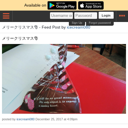
Available on
Login
Sign Up
Forgot password
メリークリスマス🎅 - Feed Post by
icecream080
メリークリスマス🎅
posted by
icecream080
December 25, 2017 at 4:09pm