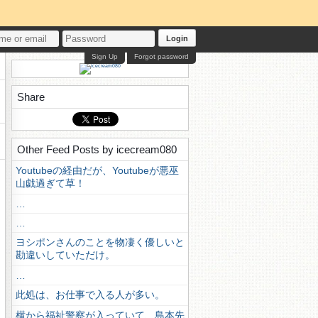
Login
Sign Up
Forgot password
Share
Other Feed Posts by icecream080
Youtubeの経由だが、Youtubeが悪巫
山戯過ぎて草！
…
…
ヨシポンさんのことを物凄く優しいと
勘違いしていただけ。
…
此処は、お仕事で入る人が多い。
横から福祉警察が入っていて、島本先