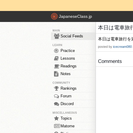
JapaneseClass.jp
本日は電車旅行を満
MAIN
Social Feeds
本日は電車旅行を
LEARN
posted by
icecream080
Practice
Lessons
Comments
Readings
Notes
COMMUNITY
Rankings
Forum
Discord
MISCELLANEOUS
Topics
Matome