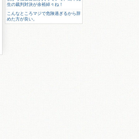
生の裁判対決が余裕綽々ね！
こんなところマジで危険過ぎるから辞
めた方が良い。