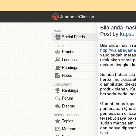
JapaneseClass.jp
Bila anda masi
MAIN
Post by
kapsu
Social Feeds
Bila anda masih r
LEARN
http://walatragam
Practice
yang sudah merasa
Lessons
tidak akan sama pe
makan, tinggkat ke
Readings
Semua bahan lalu d
Notes
herbal multikhasia
diambil atau diek
COMMUNITY
produk olahan. Ka
Rankings
berbeda-beda, seh
Forum
Gamat emas kapsul
Discord
pemesanan Qnc Je
pemesanan di bawa
MISCELLANEOUS
tersebut saya paka
Topics
sudah mengalami p
dan hanya dipasark
Matome
saja.