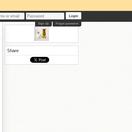
Login
Sign Up
Forgot password
Share