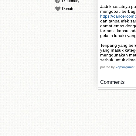
Dictionary
Jadi khasiatnya p
Donate
mengobati berbagai
https://cancercom
dan tanpa efek sa
gamat emas dengan
farmasi, kapsul ad
gelatin lunak) ya
Teripang yang ber
yang masuk katego
menggunakan meto
serbuk untuk dima
posted by
kapsulgamat
Comments