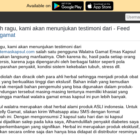
Available on
h ragu, kami akan menunjukan testimoni dari - Feed
lgamat
agu, kami akan menunjukan testimoni dari
atemaskapsul.com
salah satu pengguna Walatra Gamat Emas Kapsul
kan langsung manfaatnya. Oleh karena itu, hasil pada setiap orang
rsis, karena juga dipengaruhi oleh berbagai faktor seperti pola
parahan penyakit, kondisi sistem kekebalan tubuh, stress dll.
iolah dan diracik oleh para ahli herbal sehingga menjadi produk obat
t yang berkualitas tinggi dan ekslusif. Bahan inilah yang kemudian
strak menjadi bahan pengemulsi yang bisa digunakan dalam produk-
ndungan tersebut masing-masing tentunya memiliki khasiat yang
ingga manfaat walatra gamat emas kapsul ini pun lebih banyak.
 walatra merupakan obat herbal alami produk ASLI indonesia. Untuk
lly Gamat, silakan kirim Whatsapp atau SMS dengan format
h ini. Dengan mengonsumsi 2 kapsul satu hari dan isi kapsul
i dijadikan salep pada luka saya, Alhamdulillah penyakit diabetes saya
erkembangan yang signifikan. Herbal ini merupakan produk eksklusif,
an secara online saja dan hanya bisa didapat di distributor resminya