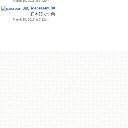
March 10, 2018 at 3:42pm
icecream080
日本語です👼
March 10, 2018 at 7:12pm