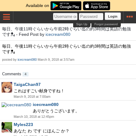
Available on
Login
Sign Up
Forgot password
毎日、午後11時ぐらいから午前2時ぐらい迄の約3時間は英語の勉強
です💂 - Feed Post by
icecream080
毎日、午後11時ぐらいから午前2時ぐらい迄の約3時間は英語の勉強
です💂
posted by
icecream080
March 9, 2018 at 3:57am
Comments
4
TaigaChan97
これはすごい献身ですね！
March 9, 2018 at 7:00am
icecream080
ありがとうございます。
March 10, 2018 at 12:45pm
Myles223
あなた わ です にほんご か？