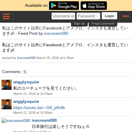
Available on
Login
Sign Up
Forgot password
私はこのサイト以外にFacebookとアメブロ、インスタも運営してい
ます👶 - Feed Post by
icecream080
私はこのサイト以外にFacebookとアメブロ、インスタも運営してい
ます👶
posted by
icecream080
March 20, 2018 at 5:29am
Comments
5
wigglysquire
私のユーチューブを見てください。
March 21, 2018 at 10:33pm
wigglysquire
https://youtu.be/--Otf_pKr8k
March 21, 2018 at 10:35pm
icecream080
日本旅行は楽しそうですねぇ🐴