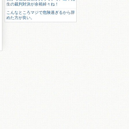
生の裁判対決が余裕綽々ね！
こんなところマジで危険過ぎるから辞
めた方が良い。