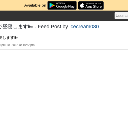
Available on
します📴 - Feed Post by
icecream080
します📴
April 10, 2018 at 10:58pm