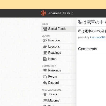
JapaneseClass.jp
私は電車の中で昼寝
MAIN
Social Feeds
私は電車の中で昼寝
LEARN
posted by
icecream080
Practice
Lessons
Comments
Readings
Notes
COMMUNITY
Rankings
Forum
Discord
MISCELLANEOUS
Topics
Matome