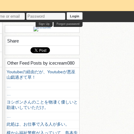
Login
Sign Up
Forgot password
Share
Other Feed Posts by icecream080
Youtubeの経由だが、Youtubeが悪巫
山戯過ぎて草！
…
…
ヨシポンさんのことを物凄く優しいと
勘違いしていただけ。
…
此処は、お仕事で入る人が多い。
横から福祉警察が入っていて、島本先