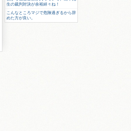
生の裁判対決が余裕綽々ね！
こんなところマジで危険過ぎるから辞
めた方が良い。