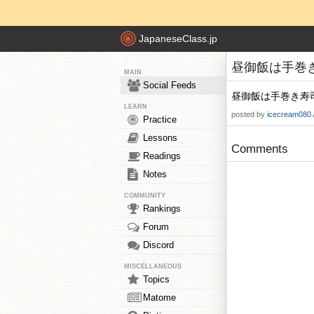
JapaneseClass.jp
昼御飯は手巻き寿司
MAIN
Social Feeds
昼御飯は手巻き寿司
LEARN
posted by
icecream080
Practice
Lessons
Comments
Readings
Notes
COMMUNITY
Rankings
Forum
Discord
MISCELLANEOUS
Topics
Matome