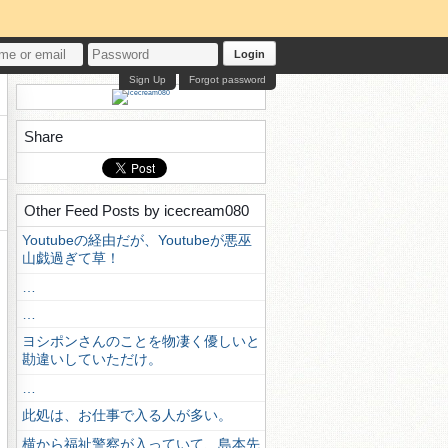
Login
Sign Up
Forgot password
Share
Other Feed Posts by icecream080
Youtubeの経由だが、Youtubeが悪巫
山戯過ぎて草！
…
…
ヨシポンさんのことを物凄く優しいと
勘違いしていただけ。
…
此処は、お仕事で入る人が多い。
横から福祉警察が入っていて、島本先