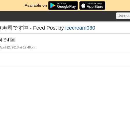
Available on
です🆒 - Feed Post by
icecream080
です🆒
April 12, 2018 at 12:48pm