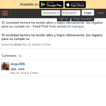
Available on
Login
Sign Up
Forgot password
9) sociedad lectora ha tenido altos y bajos ultimamente, los regalos
para su cumple no - Feed Post from
aledda
to
roangus
9) sociedad lectora ha tenido altos y bajos ultimamente, los regalos
para su cumple no
posted by
aledda
May 16, 2018 at 12:07pm
Comments
1
dogo365
yep, sure
May 30, 2018 at 1:59pm