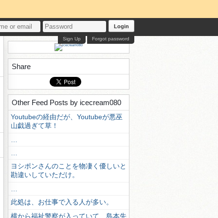
Login
Sign Up
Forgot password
Share
Other Feed Posts by icecream080
Youtubeの経由だが、Youtubeが悪巫
山戯過ぎて草！
…
…
ヨシポンさんのことを物凄く優しいと
勘違いしていただけ。
…
此処は、お仕事で入る人が多い。
横から福祉警察が入っていて、島本先