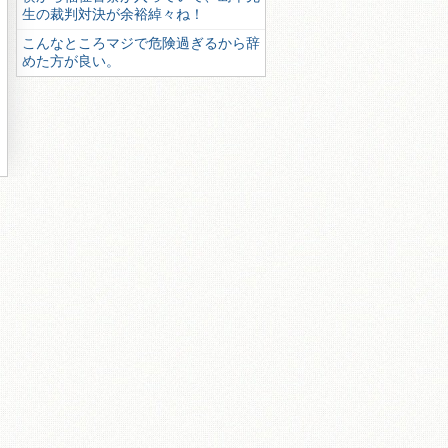
生の裁判対決が余裕綽々ね！
こんなところマジで危険過ぎるから辞
めた方が良い。