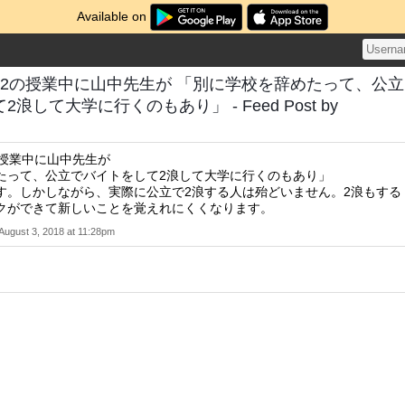
Available on
学2の授業中に山中先生が 「別に学校を辞めたって、公立
浪して大学に行くのもあり」 - Feed Post by
の授業中に山中先生が
たって、公立でバイトをして2浪して大学に行くのもあり」
す。しかしながら、実際に公立で2浪する人は殆どいません。2浪もする
クができて新しいことを覚えれにくくなります。
August 3, 2018 at 11:28pm