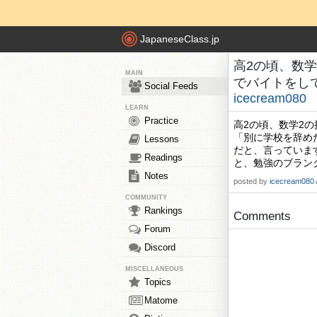
JapaneseClass.jp
高2の頃、数
MAIN
でバイトをして2
Social Feeds
icecream080
LEARN
Practice
高2の頃、数学2
「別に学校を辞め
Lessons
だと、言っていま
Readings
と、勉強のブラン
Notes
posted by
icecream080
COMMUNITY
Rankings
Comments
Forum
Discord
MISCELLANEOUS
Topics
Matome