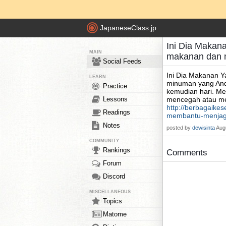
JapaneseClass.jp
Ini Dia Makan
MAIN
makanan dan 
Social Feeds
Ini Dia Makanan 
LEARN
minuman yang And
Practice
kemudian hari. M
Lessons
mencegah atau me
http://berbagaike
Readings
membantu-menjag
Notes
posted by
dewisinta
Aug
COMMUNITY
Rankings
Comments
Forum
Discord
MISCELLANEOUS
Topics
Matome