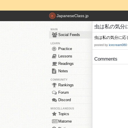
JapaneseClass.jp
虫は私の気分に応
MAIN
Social Feeds
虫は私の気分に応
LEARN
posted by
icecream080
Practice
Lessons
Comments
Readings
Notes
COMMUNITY
Rankings
Forum
Discord
MISCELLANEOUS
Topics
Matome