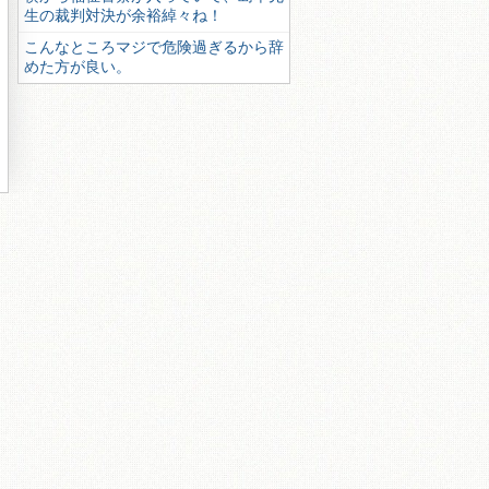
生の裁判対決が余裕綽々ね！
こんなところマジで危険過ぎるから辞
めた方が良い。