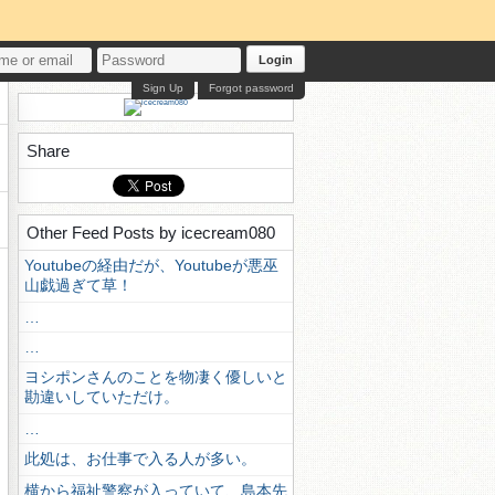
Login
Sign Up
Forgot password
Share
Other Feed Posts by icecream080
Youtubeの経由だが、Youtubeが悪巫
山戯過ぎて草！
…
…
ヨシポンさんのことを物凄く優しいと
勘違いしていただけ。
…
此処は、お仕事で入る人が多い。
横から福祉警察が入っていて、島本先