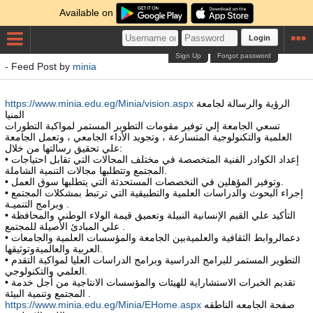
Available on
Login
Sign Up
Forgot password
- Feed Post by
minia
الرؤية والرسالة لجامعة
https://www.minia.edu.eg/Minia/vision.aspx
المنيا
تسعي الجامعة إلي توفير مقومات التطوير المستمر لمواكبة التطورات
العلمية والتكنولوجية المتسارعة ، وتجويد الأداء الجامعي ، وتعمل الجامعة
علي تحقيق رسالتها من خلال:
• إعداد الكوادر الفنية المتخصصة في مختلف المجالات التي تقابل احتياجات
المجتمع وتتطلبها مجالات التنمية الشاملة.
• وتوفير المؤهلين في التخصصات المستحدثة التي يتطلبها سوق العمل.
• إجراء البحوث والدراسات العلمية والتطبيقية التي ترتبط بمشكلات المجتمع
وبرامج التنميـة .
• التأكيد علي القيم الإنسانية النبيلة وتعميق قيمة الولاء الوطني والمحافظة
علي المبادئ الأصيلة للمجتمع .
• دعمالروابط الثقافية والعلميةبين الجامعة والمؤسسات العلمية والجامعات
العربية والعالميةوتوثيقها.
• التطوير المستمر للبرامج الدراسية وبرامج الدراسات العليا لمواكبة التقدم
العلمي والتكنولوجي.
• تقديم الخبرات الاستشاراية للهيئات والمؤسسات الانتاجية من أجل خدمة
المجتمع وتنمية البيئة .
صفحة الجامعه الناطقه
https://www.minia.edu.eg/Minia/EHome.aspx