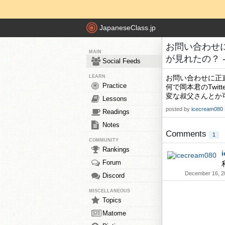
JapaneseClass.jp
お問い合わせに
MAIN
が見れたの？ - F
Social Feeds
LEARN
お問い合わせに正
Practice
何で岡本君のTwi
変な叔父さんとか
Lessons
posted by
icecream080
Readings
Notes
Comments
1
COMMUNITY
Rankings
Forum
December 16, 2
Discord
MISCELLANEOUS
Topics
Matome