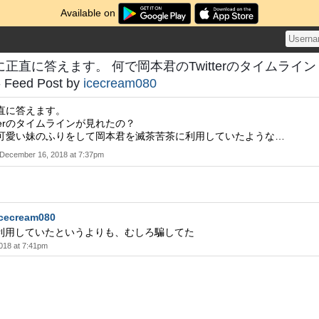
Available on
正直に答えます。 何で岡本君のTwitterのタイムライン
eed Post by
icecream080
直に答えます。
tterのタイムラインが見れたの？
可愛い妹のふりをして岡本君を滅茶苦茶に利用していたような…
December 16, 2018 at 7:37pm
icecream080
利用していたというよりも、むしろ騙してた
018 at 7:41pm