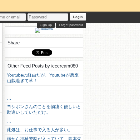
Login
Sign Up
Forgot password
Share
Other Feed Posts by icecream080
Youtubeの経由だが、Youtubeが悪巫
山戯過ぎて草！
…
…
ヨシポンさんのことを物凄く優しいと
勘違いしていただけ。
…
此処は、お仕事で入る人が多い。
横から福祉警察が入っていて、島本先