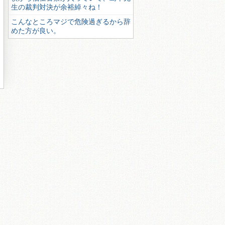
生の裁判対決が余裕綽々ね！
こんなところマジで危険過ぎるから辞
めた方が良い。