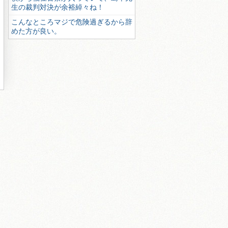
生の裁判対決が余裕綽々ね！
こんなところマジで危険過ぎるから辞
めた方が良い。