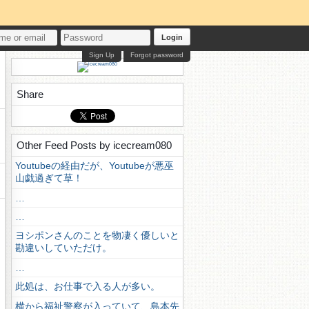
Login
Sign Up
Forgot password
Share
Other Feed Posts by icecream080
Youtubeの経由だが、Youtubeが悪巫
山戯過ぎて草！
…
…
ヨシポンさんのことを物凄く優しいと
勘違いしていただけ。
…
此処は、お仕事で入る人が多い。
横から福祉警察が入っていて、島本先