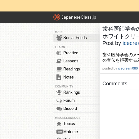
JapaneseClass.jp
歯科医師学会
MAIN
ホワイトクリー
Social Feeds
Post by
icecr
LEARN
Practice
歯科医師学会のメ
の宣伝を拒否する
Lessons
posted by
icecream080
Readings
Notes
Comments
COMMUNITY
Rankings
Forum
Discord
MISCELLANEOUS
Topics
Matome