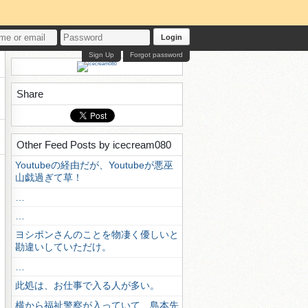
Login
Sign Up
Forgot password
Share
Other Feed Posts by icecream080
Youtubeの経由だが、Youtubeが悪巫
山戯過ぎて草！
…
…
ヨシポンさんのことを物凄く優しいと
勘違いしていただけ。
…
此処は、お仕事で入る人が多い。
横から福祉警察が入っていて、島本先