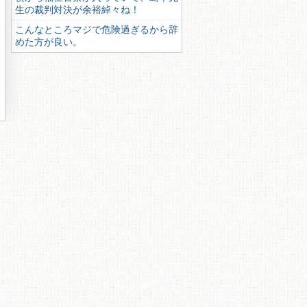
生の裁判対決が余裕綽々ね！
こんなところマジで危険過ぎるから辞
めた方が良い。