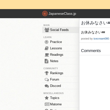
JapaneseClass.jp
お休みなさい💤 -
MAIN
Social Feeds
お休みなさい💤
LEARN
posted by
icecream080
Practice
Lessons
Comments
Readings
Notes
COMMUNITY
Rankings
Forum
Discord
MISCELLANEOUS
Topics
Matome