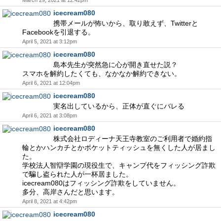
March 29, 2021 at 12:42pm
icecream080
携帯メールが怖いから、取り敢えず、Twitterと
Facebookを引退する。
April 5, 2021 at 3:12pm
icecream080
島本先生が突然急に心が開き直せた説？
スマホを解約したくても、なかなか解約できない。
April 6, 2021 at 12:04pm
icecream080
実名出しているから、正体が直ぐにバレる
April 6, 2021 at 3:08pm
icecream080
株式会社ロディーナ天王寺教室のご利用者で婚約指
輪とかハンカチとかポケットティッシュを無くした人が居まし
た。
学校法人智辯学園の現役生で、キャンプ代をフィッシング詐欺
で騙し盗られた人が一杯居ました。
icecream080はフィッシング詐欺をしていません。
多分、高岸さんだと思います。
April 8, 2021 at 4:42pm
icecream080