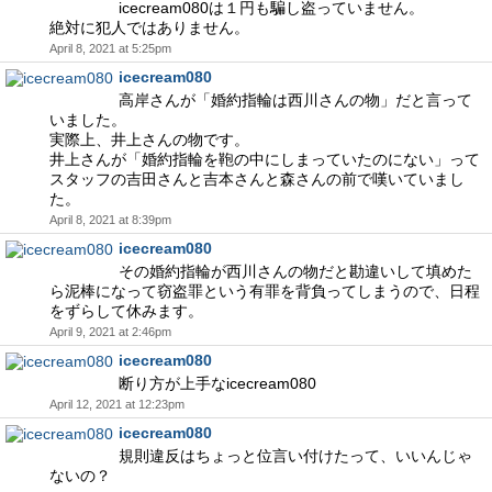
icecream080は１円も騙し盗っていません。
絶対に犯人ではありません。
April 8, 2021 at 5:25pm
icecream080
高岸さんが「婚約指輪は西川さんの物」だと言って
いました。
実際上、井上さんの物です。
井上さんが「婚約指輪を鞄の中にしまっていたのにない」って
スタッフの吉田さんと吉本さんと森さんの前で嘆いていまし
た。
April 8, 2021 at 8:39pm
icecream080
その婚約指輪が西川さんの物だと勘違いして填めた
ら泥棒になって窃盗罪という有罪を背負ってしまうので、日程
をずらして休みます。
April 9, 2021 at 2:46pm
icecream080
断り方が上手なicecream080
April 12, 2021 at 12:23pm
icecream080
規則違反はちょっと位言い付けたって、いいんじゃ
ないの？