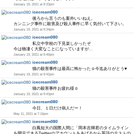
January 19, 2021 at 9:33pm
icecream080
後ろから言うのも案外いいねえ。
カンニング事件に殺害及び殺人事件に早く気付いて下さい。
January 19, 2021 at 9:34pm
icecream080
私立中学校の下見楽しかったぞ
今は物凄く大変なことになっていますが…
January 19, 2021 at 9:40pm
icecream080
猫の殺害事件は最高に怖かった☺今迄ありがとう♥
January 19, 2021 at 9:42pm
icecream080
猫の殺害事件お疲れ様☺
January 19, 2021 at 9:43pm
icecream080
今日、１日だけ病人だー！
May 11, 2021 at 7:16pm
icecream080
白鳳短大の国際人間に「岡本吉輝君のタイムライン
を開示できるTwitterのアカウントをあげるから英語のテストの