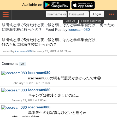
Available on
Login
Sign Up
Forgot password
結団式と海で5分だけと夜ご飯と朝ごはんと学年集会だけ。 何のため
に臨海学校に行ったの？ - Feed Post by
icecream080
結団式と海で5分だけと夜ご飯と朝ごはんと学年集会だけ。
何のために臨海学校に行ったの？
posted by
icecream080
February 12, 2019 at 10:09pm
Comments
28
icecream080
icecream080の頃も問題児が多かったです😨
February 18, 2019 at 10:11am
icecream080
キャンプは物凄く楽しいのに…
January 17, 2021 at 2:00am
icecream080
島本先生の顔写真はひどいと思うw