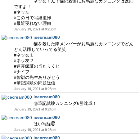
ネッ友くん！猫の殺害にお馬鹿なカンニングは反則
ですよ！
#ネッ友
#この日で写経復帰
#最近寝れない理由
January 19, 2021 at 9:20pm
icecream080
猫を殺した隊メンバーがお馬鹿なカンニングでどん
どん活躍していってる笑笑
#ネッ友１
#ネッ友２
#連帯保証の当たりくじ
#ナイフ
#智辯の先生ありがとう
#筆記試験の問題送信
January 19, 2021 at 9:23pm
icecream080
㊗️筆記試験カンニング6勝達成！！
January 19, 2021 at 9:24pm
icecream080
はい写経😇
January 19, 2021 at 9:25pm
icecream080