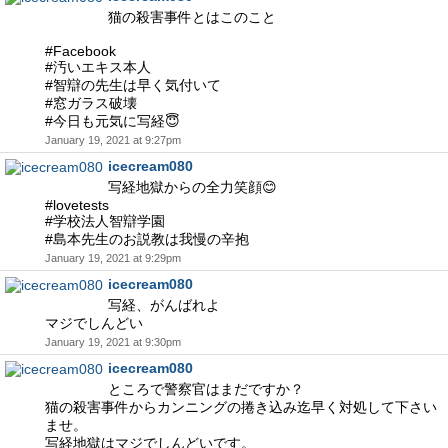
猫の殺害事件とはこのこと
#Facebook
#汚いエキス本人
#智辯の先生は早く気付いて
#窓ガラス破壊
#今日も元気に写経😇
January 19, 2021 at 9:27pm
icecream080
写経地獄からの全力笑顔😊
#lovetests
#学校法人智辯学園
#島本先生のお説教は我慢の辛抱
January 19, 2021 at 9:29pm
icecream080
写経、がんばれよ
マジでしんどい
January 19, 2021 at 9:30pm
icecream080
ところで警察官はまだですか？
猫の殺害事件からカンニングの捲き込み迄早く対処して下さい
ませ。
写経地獄はマジでしんどいです。