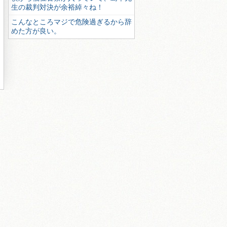
生の裁判対決が余裕綽々ね！
こんなところマジで危険過ぎるから辞
めた方が良い。