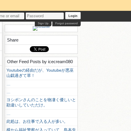
Login
Sign Up
Forgot password
Share
Other Feed Posts by icecream080
Youtubeの経由だが、Youtubeが悪巫
山戯過ぎて草！
…
…
ヨシポンさんのことを物凄く優しいと
勘違いしていただけ。
…
此処は、お仕事で入る人が多い。
横から福祉警察が入っていて、島本先