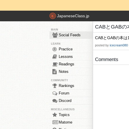
JapaneseClass.jp
CABとGABの本
MAIN
Social Feeds
CABとGABの本は
LEARN
posted by
icecream080
Practice
Lessons
Comments
Readings
Notes
COMMUNITY
Rankings
Forum
Discord
MISCELLANEOUS
Topics
Matome