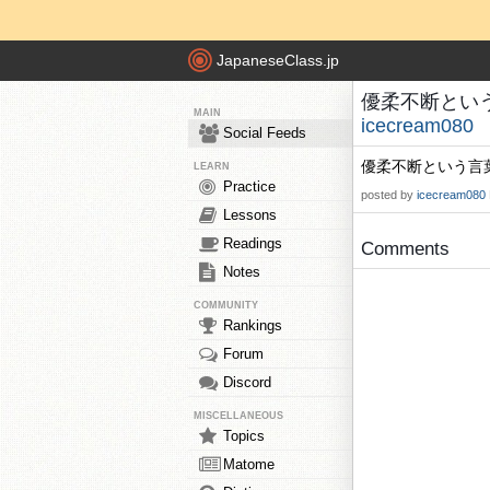
JapaneseClass.jp
優柔不断という言葉
MAIN
icecream080
Social Feeds
優柔不断という言葉を
LEARN
Practice
posted by
icecream080
Lessons
Readings
Comments
Notes
COMMUNITY
Rankings
Forum
Discord
MISCELLANEOUS
Topics
Matome