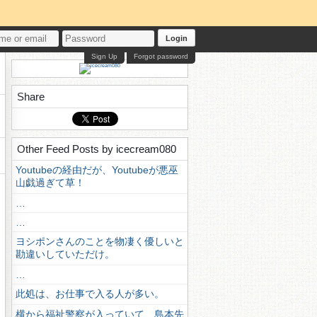
Login
Sign Up
Forgot password
Share
Other Feed Posts by icecream080
Youtubeの経由だが、Youtubeが悪巫
山戯過ぎて草！
…
…
ヨシポンさんのことを物凄く優しいと
勘違いしていただけ。
…
此処は、お仕事で入る人が多い。
横から福祉警察が入っていて、島本先