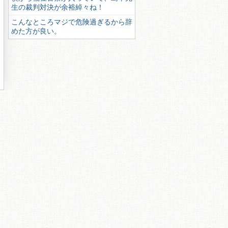
生の裁判対決が余裕綽々ね！
こんなところマジで危険過ぎるから辞
めた方が良い。