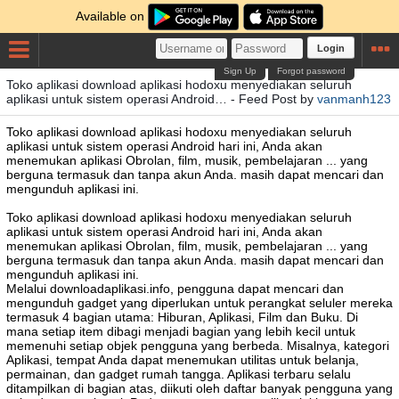
Available on
Login
Sign Up
Forgot password
Toko aplikasi download aplikasi hodoxu menyediakan seluruh
aplikasi untuk sistem operasi Android… - Feed Post by
vanmanh123
Toko aplikasi download aplikasi hodoxu menyediakan seluruh
aplikasi untuk sistem operasi Android hari ini, Anda akan
menemukan aplikasi Obrolan, film, musik, pembelajaran ... yang
berguna termasuk dan tanpa akun Anda. masih dapat mencari dan
mengunduh aplikasi ini.
Toko aplikasi download aplikasi hodoxu menyediakan seluruh
aplikasi untuk sistem operasi Android hari ini, Anda akan
menemukan aplikasi Obrolan, film, musik, pembelajaran ... yang
berguna termasuk dan tanpa akun Anda. masih dapat mencari dan
mengunduh aplikasi ini.
Melalui downloadaplikasi.info, pengguna dapat mencari dan
mengunduh gadget yang diperlukan untuk perangkat seluler mereka
termasuk 4 bagian utama: Hiburan, Aplikasi, Film dan Buku. Di
mana setiap item dibagi menjadi bagian yang lebih kecil untuk
memenuhi setiap objek pengguna yang berbeda. Misalnya, kategori
Aplikasi, tempat Anda dapat menemukan utilitas untuk belanja,
permainan, dan gadget rumah tangga. Aplikasi terbaru selalu
ditampilkan di bagian atas, diikuti oleh daftar banyak pengguna yang