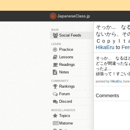
JapaneseClass.jp
そっか... 
MAIN
ないから、そ
Social Feeds
ＣｏｐｙＩｔａｃｈ
LEARN
HikaEru
to
Fer
Practice
Lessons
そっか... な
どこが間違ったな
Readings
ったよ...
Notes
頑張って！すごい
COMMUNITY
posted by
HikaEru
June
Rankings
Forum
Comments
Discord
MISCELLANEOUS
Topics
Matome