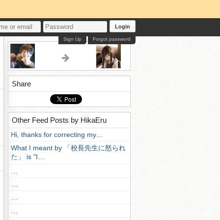
Login
Sign Up
Forgot password
Share
Other Feed Posts by HikaEru
Hi, thanks for correcting my…
What I meant by 「校長先生に怒られ
た」 is "I…
…
…
…
…