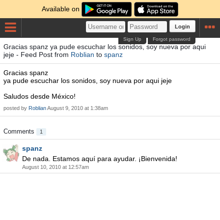
Available on
Login
Sign Up
Forgot password
Gracias spanz ya pude escuchar los sonidos, soy nueva por aqui
jeje - Feed Post from
Roblian
to
spanz
Gracias spanz
ya pude escuchar los sonidos, soy nueva por aqui jeje
Saludos desde México!
posted by
Roblian
August 9, 2010 at 1:38am
Comments
1
spanz
De nada. Estamos aquí para ayudar. ¡Bienvenida!
August 10, 2010 at 12:57am