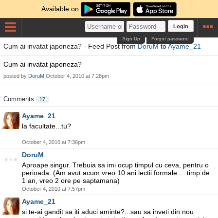
Available on
Login
Sign Up
Forgot password
Cum ai invatat japoneza? - Feed Post from
DoruM
to
Ayame_21
Cum ai invatat japoneza?
posted by
DoruM
October 4, 2010 at 7:28pm
Comments
17
Ayame_21
la facultate...tu?
October 4, 2010 at 7:36pm
DoruM
Aproape singur. Trebuia sa imi ocup timpul cu ceva, pentru o
perioada. (Am avut acum vreo 10 ani lectii formale .. .timp de
1 an, vreo 2 ore pe saptamana)
October 4, 2010 at 7:57pm
Ayame_21
si te-ai gandit sa iti aduci aminte?...sau sa inveti din nou