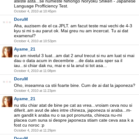
ateste asta...se numeste Nihongo Nōryoku Shiken - Japanese
Language Profficiency Test.
October 4, 2010 at 10:45pm
DoruM
Aha, auzisem de el ca JPLT. am facut teste mai vechi de 4-3
kyu si mi s-au parut ok. Mai greu nu am incercat. Tu ai dat
examenul?
October 4, 2010 at 10:53pm
Ayame_21
eu am nivelul 3 luat...am dat 2 anul trecut si nu am luat si mai
dau o data acum in decembrie ...de data asta sper sa il
iau...si chiar dak nu, mai e si la anul si tot asa...
October 4, 2010 at 11:08pm
DoruM
Oho, inseamna ca stii foarte bine. Cum de ai dat la japoneza?
October 4, 2010 at 11:23pm
Ayame_21
nu stiu chiar atat de bine pe cat as vrea...vroiam ceva nou si
diferit..am avut de ales intre chineza, japoneza si araba...m-
am gandit k araba nu o sa pot pronunta, chineza nu-mi
placea cum suna si despre japoneza stiam cate ceva asa k a
fost cu noroc :p
October 4, 2010 at 11:29pm
DoruM