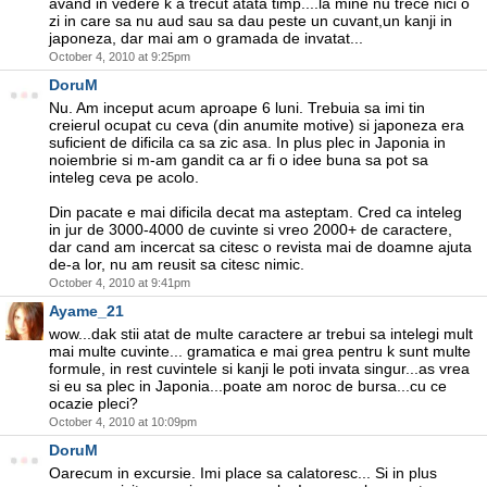
avand in vedere k a trecut atata timp....la mine nu trece nici o
zi in care sa nu aud sau sa dau peste un cuvant,un kanji in
japoneza, dar mai am o gramada de invatat...
October 4, 2010 at 9:25pm
DoruM
Nu. Am inceput acum aproape 6 luni. Trebuia sa imi tin
creierul ocupat cu ceva (din anumite motive) si japoneza era
suficient de dificila ca sa zic asa. In plus plec in Japonia in
noiembrie si m-am gandit ca ar fi o idee buna sa pot sa
inteleg ceva pe acolo.
Din pacate e mai dificila decat ma asteptam. Cred ca inteleg
in jur de 3000-4000 de cuvinte si vreo 2000+ de caractere,
dar cand am incercat sa citesc o revista mai de doamne ajuta
de-a lor, nu am reusit sa citesc nimic.
October 4, 2010 at 9:41pm
Ayame_21
wow...dak stii atat de multe caractere ar trebui sa intelegi mult
mai multe cuvinte... gramatica e mai grea pentru k sunt multe
formule, in rest cuvintele si kanji le poti invata singur...as vrea
si eu sa plec in Japonia...poate am noroc de bursa...cu ce
ocazie pleci?
October 4, 2010 at 10:09pm
DoruM
Oarecum in excursie. Imi place sa calatoresc... Si in plus