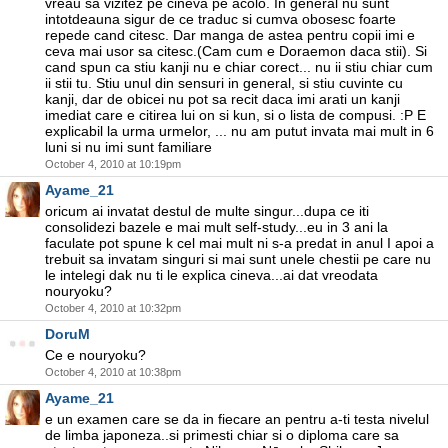
vreau sa vizitez pe cineva pe acolo. In general nu sunt
intotdeauna sigur de ce traduc si cumva obosesc foarte
repede cand citesc. Dar manga de astea pentru copii imi e
ceva mai usor sa citesc.(Cam cum e Doraemon daca stii). Si
cand spun ca stiu kanji nu e chiar corect... nu ii stiu chiar cum
ii stii tu. Stiu unul din sensuri in general, si stiu cuvinte cu
kanji, dar de obicei nu pot sa recit daca imi arati un kanji
imediat care e citirea lui on si kun, si o lista de compusi. :P E
explicabil la urma urmelor, ... nu am putut invata mai mult in 6
luni si nu imi sunt familiare
October 4, 2010 at 10:19pm
Ayame_21
oricum ai invatat destul de multe singur...dupa ce iti
consolidezi bazele e mai mult self-study...eu in 3 ani la
faculate pot spune k cel mai mult ni s-a predat in anul I apoi a
trebuit sa invatam singuri si mai sunt unele chestii pe care nu
le intelegi dak nu ti le explica cineva...ai dat vreodata
nouryoku?
October 4, 2010 at 10:32pm
DoruM
Ce e nouryoku?
October 4, 2010 at 10:38pm
Ayame_21
e un examen care se da in fiecare an pentru a-ti testa nivelul
de limba japoneza..si primesti chiar si o diploma care sa