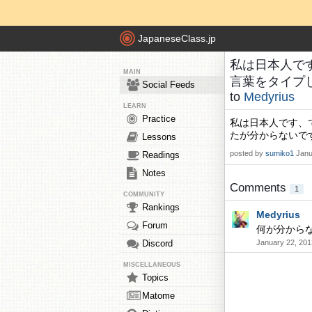
JapaneseClass.jp
私は日本人で
MAIN
言葉をタイプしま
Social Feeds
to
Medyrius
LEARN
Practice
私は日本人です、
たが分からないで
Lessons
posted by
sumiko1
Janu
Readings
Notes
Comments
1
COMMUNITY
Rankings
Medyrius
Forum
何が分から
Discord
January 22, 201
MISCELLANEOUS
Topics
Matome