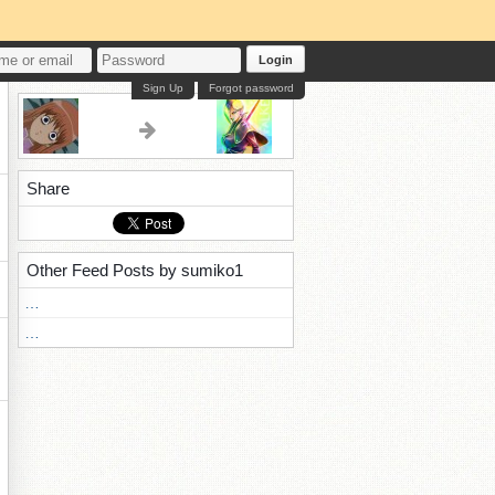
Login
Sign Up
Forgot password
Share
Other Feed Posts by sumiko1
…
…