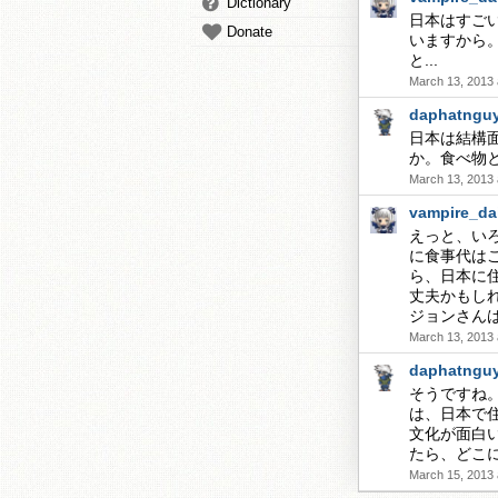
Dictionary
日本はすご
Donate
いますから
と...
March 13, 2013 
daphatngu
日本は結構
か。食べ物
March 13, 2013 
vampire_da
えっと、い
に食事代は
ら、日本に
丈夫かもし
ジョンさん
March 13, 2013 
daphatngu
そうですね
は、日本で
文化が面白
たら、どこ
March 15, 2013 