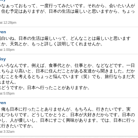
いなぁっておもって、一度行ってみたいです。それから、会いたい人が
。住む予定はありますが、日本の生活は厳しいと思いますから、ちょっ
at 12:28pm
yen
面白いね。日本の生活は厳しいって、どんなことは厳しいと思います
とか、天気とか、もっと詳しく説明してくれませんか。
at 1:00pm
isy
ろいろなんです。例えば、食事代とか、仕事とか、などなどです。一日
こちらより高いと、日本に住んだことがある友達から聞きました。だか
住むことを考えるとちょっと悩んでいます（笑）でも、旅行ならまだ大
れません。
はどうですか。日本へ行ったことがありますか。
at 5:05pm
yen
。俺も日本に行ったことありませんが、もちろん、行きたいです。実
住むつもりです。どうしてかとうと、日本が大好きだからです。日本の
いし、人が優しいし、日本にすごく興味があります。では、日本に行っ
に行きたいですか。
at 3:32am