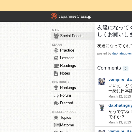
JapaneseClass.jp
友達になって
MAIN
しくお願いします！ 
Social Feeds
LEARN
友達になってくれ
Practice
posted by
daphatnguye
Lessons
Readings
Comments
6
Notes
vampire_da
COMMUNITY
いいえ、ど
Rankings
一緒に日本
Forum
March 12, 2013 
Discord
daphatngu
そうですね
MISCELLANEOUS
ですか？
Topics
March 13, 2013 
Matome
vampire_da