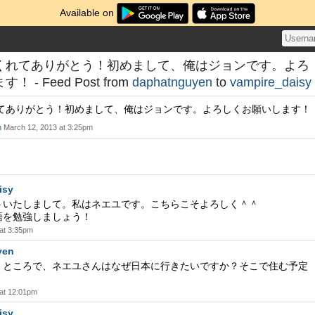
Available on
くれてありがとう！初めまして、俺はジョンです。よろ
- Feed Post from
daphatnguyen
to
vampire_daisy
てありがとう！初めまして、俺はジョンです。よろしくお願いします！
n
March 12, 2013 at 3:25pm
isy
ういたしまして。私はネエユです。こちらこそよろしく＾＾
語を勉強しましょう！
at 3:35pm
yen
！ところで、ネエユさんはなぜ日本に行きたいですか？そこで住む予定
at 12:01pm
isy