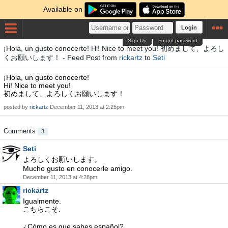
Available on
Login
Sign Up
Forgot password
¡Hola, un gusto conocerte! Hi! Nice to meet you! 初めまして、よろし
くお願いします！ - Feed Post from
rickartz
to
Seti
¡Hola, un gusto conocerte!
Hi! Nice to meet you!
初めまして、よろしくお願いします！
posted by
rickartz
December 11, 2013 at 2:25pm
Comments
3
Seti
よろしくお願いします。
Mucho gusto en conocerle amigo.
December 11, 2013 at 4:28pm
rickartz
Igualmente.
こちらこそ.
¿Cómo es que sabes español?