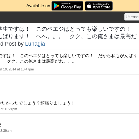
Available on
学生ですは！ このペエジはとっても楽しいですの！
んばります！ へへ。。。 クク、この俺さまは最高だ
 Post by
Lunagia
ですは！ このペエジはとっても楽しいですの！ だから私もがんばり
。 クク、この俺さまは最高だわ。。。
t 19, 2014 at 10:47pm
いたかったでしょう？頑張りましょう！
 at 11:21pm
だ
t 3:39am