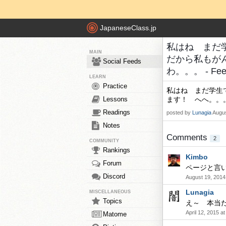
JapaneseClass.jp
私はね まだ
MAIN
だから私もが
Social Feeds
わ。。。 - Feed
LEARN
Practice
私はね まだ学生
Lessons
ます！ へへ。。
Readings
posted by
Lunagia
Augus
Notes
Comments
2
COMMUNITY
Rankings
Kimbo
Forum
ページと言
Discord
August 19, 2014
Lunagia
MISCELLANEOUS
Topics
え～ 本当
April 12, 2015 a
Matome