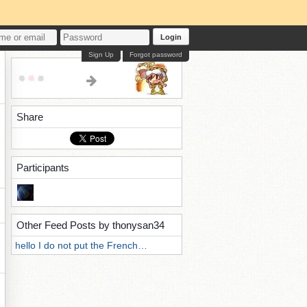
Login
Sign Up
Forgot password
Share
Participants
Other Feed Posts by thonysan34
hello I do not put the French…