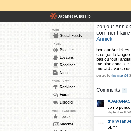
JapaneseClass.jp
bonjour Annick
MAIN
comment faire
Social Feeds
Annick
LEARN
bonjour Annick est
Practice
changer la langue 
Lessons
pas du tout l'angla
me bloc donc si c'
Readings
merci d avance est
Notes
posted by
thonysan34
S
COMMUNITY
Rankings
Comments
4
Forum
AJARGNAS
Discord
Je ne pense 
MISCELLANEOUS
September 8, 20
Topics
thonysan3
Matome
ok ^^