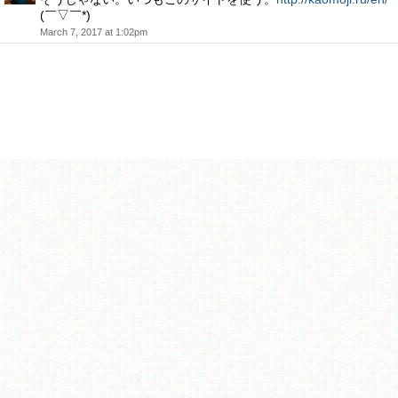
(￣▽￣*)ゞ
March 7, 2017 at 1:02pm