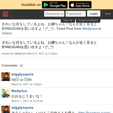
Available on
Login
Sign Up
Forgot password
きれいな目をしているよね、お嬢ちゃん！なんか近く見ると
BYAKUGANを思い出すよ！(^_^) - Feed Post from
Medyrius
to
xInezx
きれいな目をしているよね、お嬢ちゃん！なんか近く見ると
BYAKUGANを思い出すよ！(^_^)
posted by
Medyrius
March 6, 2017 at 1:12pm
Comments
3
wigglysquire
ଲ(ⓛ ω ⓛ)ଲ
March 6, 2017 at 3:40pm
Medyrius
かおもじうまいな！
March 7, 2017 at 11:27am
wigglysquire
そうじゃない。いつもこのサイトを使う。
http://kaomoji.ru/en/