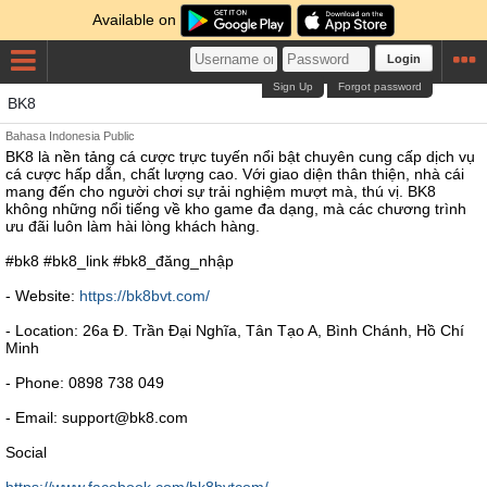
Available on
Login
Sign Up
Forgot password
BK8
Bahasa Indonesia
Public
BK8 là nền tảng cá cược trực tuyến nổi bật chuyên cung cấp dịch vụ
cá cược hấp dẫn, chất lượng cao. Với giao diện thân thiện, nhà cái
mang đến cho người chơi sự trải nghiệm mượt mà, thú vị. BK8
không những nổi tiếng về kho game đa dạng, mà các chương trình
ưu đãi luôn làm hài lòng khách hàng.
#bk8 #bk8_link #bk8_đăng_nhập
- Website:
https://bk8bvt.com/
- Location: 26a Đ. Trần Đại Nghĩa, Tân Tạo A, Bình Chánh, Hồ Chí
Minh
- Phone: 0898 738 049
- Email:
support@bk8.com
Social