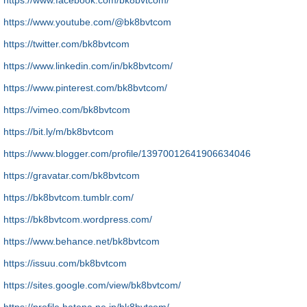
https://www.facebook.com/bk8bvtcom/
https://www.youtube.com/@bk8bvtcom
https://twitter.com/bk8bvtcom
https://www.linkedin.com/in/bk8bvtcom/
https://www.pinterest.com/bk8bvtcom/
https://vimeo.com/bk8bvtcom
https://bit.ly/m/bk8bvtcom
https://www.blogger.com/profile/13970012641906634046
https://gravatar.com/bk8bvtcom
https://bk8bvtcom.tumblr.com/
https://bk8bvtcom.wordpress.com/
https://www.behance.net/bk8bvtcom
https://issuu.com/bk8bvtcom
https://sites.google.com/view/bk8bvtcom/