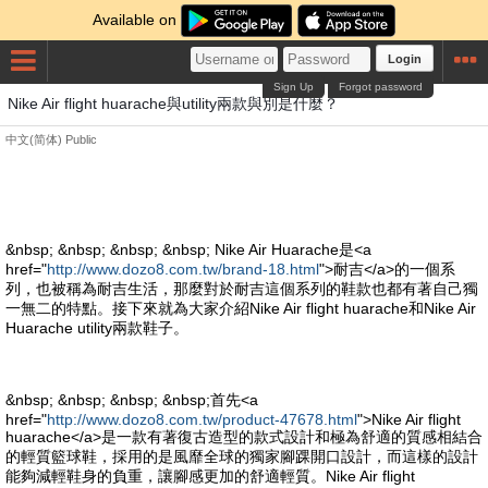
Available on
Login
Sign Up
Forgot password
Nike Air flight huarache與utility兩款與別是什麼？
中文(简体)
Public
&nbsp; &nbsp; &nbsp; &nbsp; Nike Air Huarache是<a
href="
http://www.dozo8.com.tw/brand-18.html
">耐吉</a>的一個系
列，也被稱為耐吉生活，那麼對於耐吉這個系列的鞋款也都有著自己獨
一無二的特點。接下來就為大家介紹Nike Air flight huarache和Nike Air
Huarache utility兩款鞋子。
&nbsp; &nbsp; &nbsp; &nbsp;首先<a
href="
http://www.dozo8.com.tw/product-47678.html
">Nike Air flight
huarache</a>是一款有著復古造型的款式設計和極為舒適的質感相結合
的輕質籃球鞋，採用的是風靡全球的獨家腳踝開口設計，而這樣的設計
能夠減輕鞋身的負重，讓腳感更加的舒適輕質。Nike Air flight