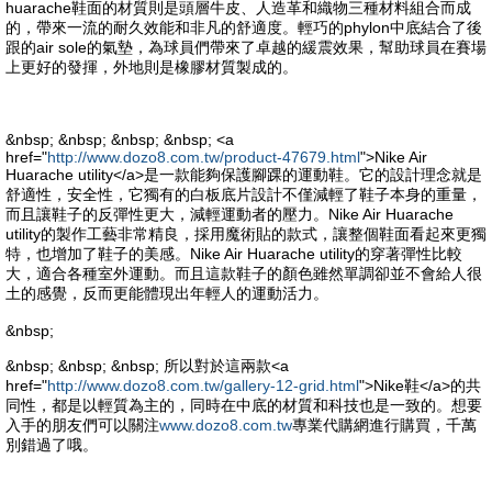
huarache鞋面的材質則是頭層牛皮、人造革和織物三種材料組合而成
的，帶來一流的耐久效能和非凡的舒適度。輕巧的phylon中底結合了後
跟的air sole的氣墊，為球員們帶來了卓越的緩震效果，幫助球員在賽場
上更好的發揮，外地則是橡膠材質製成的。
&nbsp; &nbsp; &nbsp; &nbsp; <a
href="
http://www.dozo8.com.tw/product-47679.html
">Nike Air
Huarache utility</a>是一款能夠保護腳踝的運動鞋。它的設計理念就是
舒適性，安全性，它獨有的白板底片設計不僅減輕了鞋子本身的重量，
而且讓鞋子的反彈性更大，減輕運動者的壓力。Nike Air Huarache
utility的製作工藝非常精良，採用魔術貼的款式，讓整個鞋面看起來更獨
特，也增加了鞋子的美感。Nike Air Huarache utility的穿著彈性比較
大，適合各種室外運動。而且這款鞋子的顏色雖然單調卻並不會給人很
土的感覺，反而更能體現出年輕人的運動活力。
&nbsp;
&nbsp; &nbsp; &nbsp; 所以對於這兩款<a
href="
http://www.dozo8.com.tw/gallery-12-grid.html
">Nike鞋</a>的共
同性，都是以輕質為主的，同時在中底的材質和科技也是一致的。想要
入手的朋友們可以關注
www.dozo8.com.tw
專業代購網進行購買，千萬
別錯過了哦。