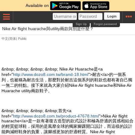
Available on
Login
Sign Up
Forgot password
Nike Air flight huarache與utility兩款與別是什麼？
中文(简体)
Public
&nbsp; &nbsp; &nbsp; &nbsp; Nike Air Huarache是<a
href="
http://www.dozo8.com.tw/brand-18.html
">耐吉</a>的一個系
列，也被稱為耐吉生活，那麼對於耐吉這個系列的鞋款也都有著自己獨
一無二的特點。接下來就為大家介紹Nike Air flight huarache和Nike Air
Huarache utility兩款鞋子。
&nbsp; &nbsp; &nbsp; &nbsp;首先<a
href="
http://www.dozo8.com.tw/product-47678.html
">Nike Air flight
huarache</a>是一款有著復古造型的款式設計和極為舒適的質感相結合
的輕質籃球鞋，採用的是風靡全球的獨家腳踝開口設計，而這樣的設計
能夠減輕鞋身的負重，讓腳感更加的舒適輕質。Nike Air flight