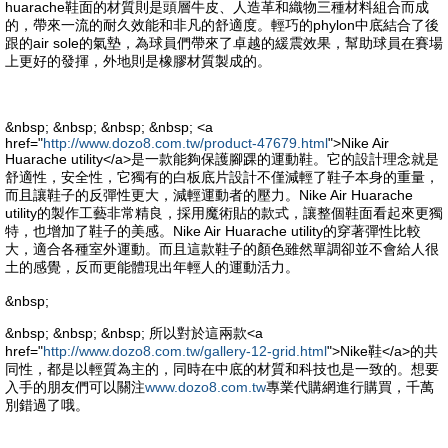
huarache鞋面的材質則是頭層牛皮、人造革和織物三種材料組合而成
的，帶來一流的耐久效能和非凡的舒適度。輕巧的phylon中底結合了後
跟的air sole的氣墊，為球員們帶來了卓越的緩震效果，幫助球員在賽場
上更好的發揮，外地則是橡膠材質製成的。
&nbsp; &nbsp; &nbsp; &nbsp; <a
href="
http://www.dozo8.com.tw/product-47679.html
">Nike Air
Huarache utility</a>是一款能夠保護腳踝的運動鞋。它的設計理念就是
舒適性，安全性，它獨有的白板底片設計不僅減輕了鞋子本身的重量，
而且讓鞋子的反彈性更大，減輕運動者的壓力。Nike Air Huarache
utility的製作工藝非常精良，採用魔術貼的款式，讓整個鞋面看起來更獨
特，也增加了鞋子的美感。Nike Air Huarache utility的穿著彈性比較
大，適合各種室外運動。而且這款鞋子的顏色雖然單調卻並不會給人很
土的感覺，反而更能體現出年輕人的運動活力。
&nbsp;
&nbsp; &nbsp; &nbsp; 所以對於這兩款<a
href="
http://www.dozo8.com.tw/gallery-12-grid.html
">Nike鞋</a>的共
同性，都是以輕質為主的，同時在中底的材質和科技也是一致的。想要
入手的朋友們可以關注
www.dozo8.com.tw
專業代購網進行購買，千萬
別錯過了哦。