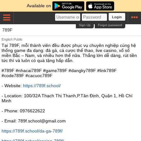
Available on
Login
Sign Up
Forgot password
789F
English
Public
Tại 789F, mỗi thành viên đều được phục vụ chuyên nghiệp cùng hệ
thống game đa dạng: đá gà, cá cược thể thao, live casino, xổ số
miền Bắc – Nam, và nhiều hơn thế nữa. Thắng lớn dễ dàng, rút tiền
tức thì và luôn có quà tặng hấp dẫn.
#789F #nhacai789F #game789F #dangky789F #link789F
#code789F #cacuoc789F
- Website:
https://789f.school/
- Location: 100/32A Thạch Thị Thanh,P.Tân Định, Quận 1, Hồ Chí
Minh
- Phone: 0976622622
- Email:
789f.school@gmail.com
https://789f.school/da-ga-789f/