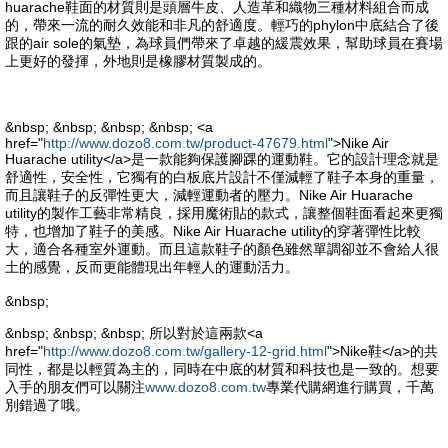
huarache鞋面的材質則是頭層牛皮、人造革和織物三種材料組合而成
的，帶來一流的耐久效能和非凡的舒適度。輕巧的phylon中底結合了後
跟的air sole的氣墊，為球員們帶來了卓越的緩震效果，幫助球員在賽場
上更好的發揮，外地則是橡膠材質製成的。
&nbsp; &nbsp; &nbsp; &nbsp; <a
href="
http://www.dozo8.com.tw/product-47679.html
">Nike Air
Huarache utility</a>是一款能夠保護腳踝的運動鞋。它的設計理念就是
舒適性，安全性，它獨有的白板底片設計不僅減輕了鞋子本身的重量，
而且讓鞋子的反彈性更大，減輕運動者的壓力。Nike Air Huarache
utility的製作工藝非常精良，採用魔術貼的款式，讓整個鞋面看起來更獨
特，也增加了鞋子的美感。Nike Air Huarache utility的穿著彈性比較
大，適合各種室外運動。而且這款鞋子的顏色雖然單調卻並不會給人很
土的感覺，反而更能體現出年輕人的運動活力。
&nbsp;
&nbsp; &nbsp; &nbsp; 所以對於這兩款<a
href="
http://www.dozo8.com.tw/gallery-12-grid.html
">Nike鞋</a>的共
同性，都是以輕質為主的，同時在中底的材質和科技也是一致的。想要
入手的朋友們可以關注
www.dozo8.com.tw
專業代購網進行購買，千萬
別錯過了哦。