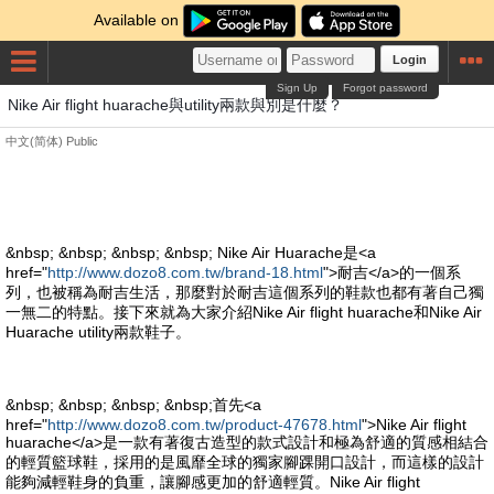
Available on
Login
Sign Up
Forgot password
Nike Air flight huarache與utility兩款與別是什麼？
中文(简体)
Public
&nbsp; &nbsp; &nbsp; &nbsp; Nike Air Huarache是<a
href="
http://www.dozo8.com.tw/brand-18.html
">耐吉</a>的一個系
列，也被稱為耐吉生活，那麼對於耐吉這個系列的鞋款也都有著自己獨
一無二的特點。接下來就為大家介紹Nike Air flight huarache和Nike Air
Huarache utility兩款鞋子。
&nbsp; &nbsp; &nbsp; &nbsp;首先<a
href="
http://www.dozo8.com.tw/product-47678.html
">Nike Air flight
huarache</a>是一款有著復古造型的款式設計和極為舒適的質感相結合
的輕質籃球鞋，採用的是風靡全球的獨家腳踝開口設計，而這樣的設計
能夠減輕鞋身的負重，讓腳感更加的舒適輕質。Nike Air flight