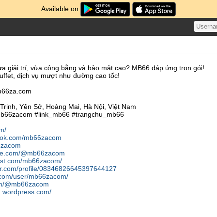
Available on
a giải trí, vừa công bằng và bảo mật cao? MB66 đáp ứng trọn gói!
ffet, dịch vụ mượt như đường cao tốc!
b66za.com
 Trinh, Yên Sở, Hoàng Mai, Hà Nội, Việt Nam
mb66zacom #link_mb66 #trangchu_mb66
m/
book.com/mb66zacom
66zacom
ube.com/@mb66zacom
rest.com/mb66zacom/
er.com/profile/08346826645397644127
t.com/user/mb66zacom/
com/@mb66zacom
m.wordpress.com/