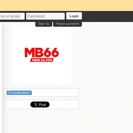
Login
Sign Up
Forgot password
0 vocabularies