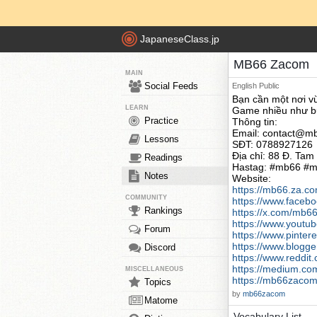
JapaneseClass.jp
MB66 Zacom
MAIN
Social Feeds
English
Public
Bạn cần một nơi vừ
LEARN
Game nhiều như bu
Practice
Thông tin:
Email:
contact@m
Lessons
SĐT: 0788927126
Địa chỉ: 88 Đ. Tam
Readings
Hastag: #mb66 #
Notes
Website:
https://mb66.za.co
COMMUNITY
https://www.face
Rankings
https://x.com/mb
https://www.yout
Forum
https://www.pinte
https://www.blogg
Discord
https://www.reddi
https://medium.
MISCELLANEOUS
https://mb66zaco
Topics
by
mb66zacom
Matome
Vocabulary List