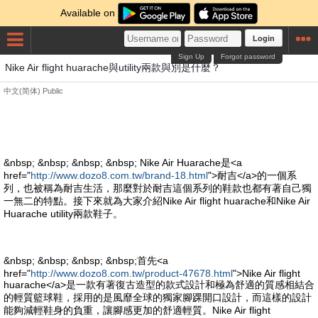
Available on
Login
Sign Up
Forgot password
Nike Air flight huarache與utility兩款與別是什麼？
中文(简体)
Public
&nbsp; &nbsp; &nbsp; &nbsp; Nike Air Huarache是<a
href="
http://www.dozo8.com.tw/brand-18.html
">耐吉</a>的一個系
列，也被稱為耐吉生活，那麼對於耐吉這個系列的鞋款也都有著自己獨
一無二的特點。接下來就為大家介紹Nike Air flight huarache和Nike Air
Huarache utility兩款鞋子。
&nbsp; &nbsp; &nbsp; &nbsp;首先<a
href="
http://www.dozo8.com.tw/product-47678.html
">Nike Air flight
huarache</a>是一款有著復古造型的款式設計和極為舒適的質感相結合
的輕質籃球鞋，採用的是風靡全球的獨家腳踝開口設計，而這樣的設計
能夠減輕鞋身的負重，讓腳感更加的舒適輕質。Nike Air flight