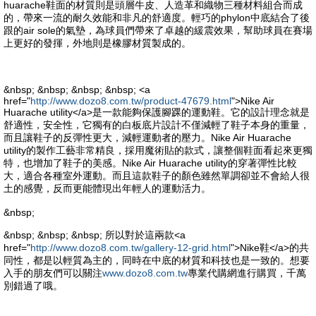
huarache鞋面的材質則是頭層牛皮、人造革和織物三種材料組合而成
的，帶來一流的耐久效能和非凡的舒適度。輕巧的phylon中底結合了後
跟的air sole的氣墊，為球員們帶來了卓越的緩震效果，幫助球員在賽場
上更好的發揮，外地則是橡膠材質製成的。
&nbsp; &nbsp; &nbsp; &nbsp; <a
href="
http://www.dozo8.com.tw/product-47679.html
">Nike Air
Huarache utility</a>是一款能夠保護腳踝的運動鞋。它的設計理念就是
舒適性，安全性，它獨有的白板底片設計不僅減輕了鞋子本身的重量，
而且讓鞋子的反彈性更大，減輕運動者的壓力。Nike Air Huarache
utility的製作工藝非常精良，採用魔術貼的款式，讓整個鞋面看起來更獨
特，也增加了鞋子的美感。Nike Air Huarache utility的穿著彈性比較
大，適合各種室外運動。而且這款鞋子的顏色雖然單調卻並不會給人很
土的感覺，反而更能體現出年輕人的運動活力。
&nbsp;
&nbsp; &nbsp; &nbsp; 所以對於這兩款<a
href="
http://www.dozo8.com.tw/gallery-12-grid.html
">Nike鞋</a>的共
同性，都是以輕質為主的，同時在中底的材質和科技也是一致的。想要
入手的朋友們可以關注
www.dozo8.com.tw
專業代購網進行購買，千萬
別錯過了哦。