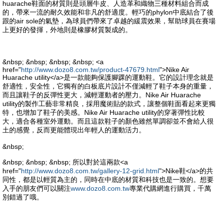
huarache鞋面的材質則是頭層牛皮、人造革和織物三種材料組合而成
的，帶來一流的耐久效能和非凡的舒適度。輕巧的phylon中底結合了後
跟的air sole的氣墊，為球員們帶來了卓越的緩震效果，幫助球員在賽場
上更好的發揮，外地則是橡膠材質製成的。
&nbsp; &nbsp; &nbsp; &nbsp; <a
href="
http://www.dozo8.com.tw/product-47679.html
">Nike Air
Huarache utility</a>是一款能夠保護腳踝的運動鞋。它的設計理念就是
舒適性，安全性，它獨有的白板底片設計不僅減輕了鞋子本身的重量，
而且讓鞋子的反彈性更大，減輕運動者的壓力。Nike Air Huarache
utility的製作工藝非常精良，採用魔術貼的款式，讓整個鞋面看起來更獨
特，也增加了鞋子的美感。Nike Air Huarache utility的穿著彈性比較
大，適合各種室外運動。而且這款鞋子的顏色雖然單調卻並不會給人很
土的感覺，反而更能體現出年輕人的運動活力。
&nbsp;
&nbsp; &nbsp; &nbsp; 所以對於這兩款<a
href="
http://www.dozo8.com.tw/gallery-12-grid.html
">Nike鞋</a>的共
同性，都是以輕質為主的，同時在中底的材質和科技也是一致的。想要
入手的朋友們可以關注
www.dozo8.com.tw
專業代購網進行購買，千萬
別錯過了哦。