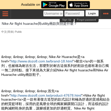
Available on
Login
Sign Up
Forgot password
Nike Air flight huarache與utility兩款與別是什麼？
中文(简体)
Public
&nbsp; &nbsp; &nbsp; &nbsp; Nike Air Huarache是<a
href="
http://www.dozo8.com.tw/brand-18.html
">耐吉</a>的一個系
列，也被稱為耐吉生活，那麼對於耐吉這個系列的鞋款也都有著自己獨
一無二的特點。接下來就為大家介紹Nike Air flight huarache和Nike Air
Huarache utility兩款鞋子。
&nbsp; &nbsp; &nbsp; &nbsp;首先<a
href="
http://www.dozo8.com.tw/product-47678.html
">Nike Air flight
huarache</a>是一款有著復古造型的款式設計和極為舒適的質感相結合
的輕質籃球鞋，採用的是風靡全球的獨家腳踝開口設計，而這樣的設計
能夠減輕鞋身的負重，讓腳感更加的舒適輕質。Nike Air flight