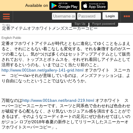
Available on
Login
Sign Up
Forgot password
ていばん
定番
アイテムオフホワイトメンズスニーカーコピー
English
Public
定番オフホワイトアイテムが時代とともに進化してゆくことをふまえ
ると、それにともない着こなしも変化する。それを象徴するのがスー
ツの着こなし。気がつけば多くのはセットアップアイテムとして販売
されており、トップスとボトムスを、それぞれ着回しアイテムとして
活用するというのも、いまではごく当たり前のこと。
http://www.001ban.net/gallery-141-grid.html
オフホワイト スニーカ
ー コピー</a>それが意味しているのは、メンズファッションは、よ
り自由になったということではないだろうか。
万能なのは
http://www.001ban.net/brand-219.html
オフホワイト ス
ーパーコピースニーカーです。スーツと同系色で合わせれば色合わせ
が破綻する心配もなく、さり気ないカジュアル感を演出することがで
きるはず。そのようなコーディネートの足元にぜひ合わせてほしいの
がジョン ロブが2018年春夏の新作としてリリースしたスニーカーオ
フホワイトスーパーコピー」。