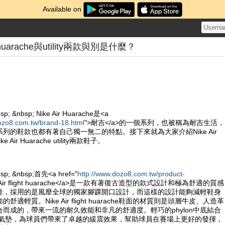
Available on
ght huarache與utility兩款與別是什麼？
sp; &nbsp; Nike Air Huarache是<a
ozo8.com.tw/brand-18.html
">耐吉</a>的一個系列，也被稱為耐吉生活，
列的鞋款也都有著自己獨一無二的特點。接下來就為大家介紹Nike Air
Nike Air Huarache utility兩款鞋子。
bsp; &nbsp;首先<a href="
http://www.dozo8.com.tw/product-
e Air flight huarache</a>是一款有著復古造型的款式設計和極為舒適的質感
鞋，採用的是風靡全球的獨家腳踝開口設計，而這樣的設計能夠減輕鞋身
適輕質。Nike Air flight huarache鞋面的材質則是頭層牛皮、人造革
而成的，帶來一流的耐久效能和非凡的舒適度。輕巧的phylon中底結合
ole的氣墊，為球員們帶來了卓越的緩震效果，幫助球員在賽場上更好的發揮，