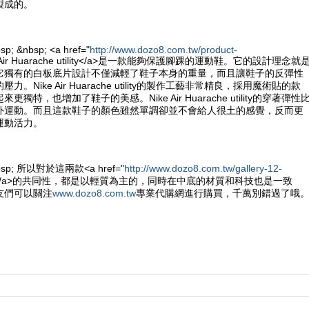
製成的。
sp; &nbsp; <a href="
http://www.dozo8.com.tw/product-
e Air Huarache utility</a>是一款能夠保護腳踝的運動鞋。它的設計理念就
它獨有的白板底片設計不僅減輕了鞋子本身的重量，而且讓鞋子的反彈性
。Nike Air Huarache utility的製作工藝非常精良，採用魔術貼的款
獨特，也增加了鞋子的美感。Nike Air Huarache utility的穿著彈性
外運動。而且這款鞋子的顏色雖然單調卻並不會給人很土的感覺，反而更
運動活力。
&nbsp; 所以對於這兩款<a href="
http://www.dozo8.com.tw/gallery-12-
e鞋</a>的共同性，都是以輕質為主的，同時在中底的材質和科技也是一致
友們可以關注
www.dozo8.com.tw
專業代購網進行購買，千萬別錯過了哦