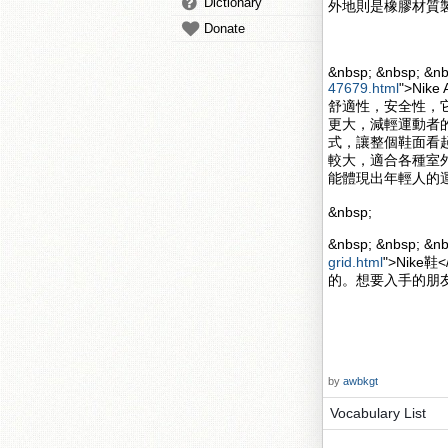
Dictionary
外地則是橡膠材質
Donate
&nbsp; &nbsp; &nb
47679.html
">Nik
舒適性，安全性，
更大，減輕運動者的壓力
式，讓整個鞋面看起來更
較大，適合各種室
能體現出年輕人的
&nbsp;
&nbsp; &nbsp; 
grid.html
">Nik
的。想要入手的朋
by
awbkgt
Vocabulary List