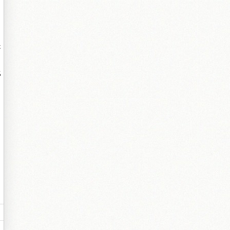
是
比
。