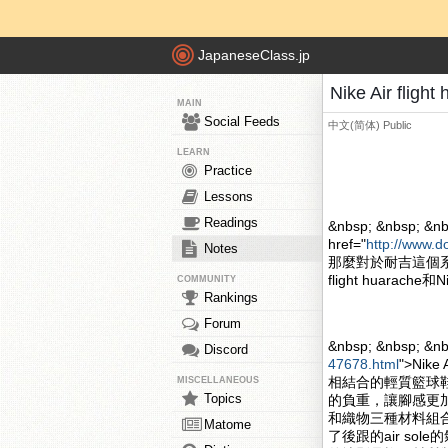
JapaneseClass.jp
Nike Air fli
MAIN
Social Feeds
中文(简体)
Public
LEARN
Practice
Lessons
Readings
&nbsp; &nbsp; &nb
href="
http://www.d
Notes
那麼對於耐吉這個系
flight huarache和
COMMUNITY
Rankings
Forum
&nbsp; &nbsp; &n
Discord
47678.html
">Nik
相結合的輕質籃球
MISCELLANEOUS
Topics
的負重，讓腳感更加的舒
和織物三種材料組合
Matome
了後跟的air s