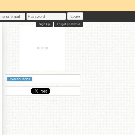
Login
Sign Up
Forgot password
0 vocabularies