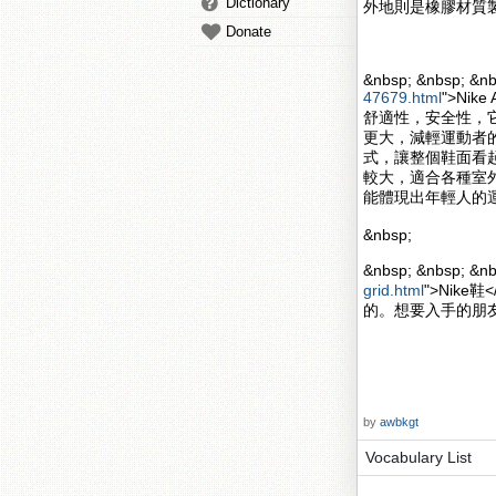
Dictionary
外地則是橡膠材質
Donate
&nbsp; &nbsp; &nb
47679.html
">Nik
舒適性，安全性，
更大，減輕運動者的壓力
式，讓整個鞋面看起來更
較大，適合各種室
能體現出年輕人的
&nbsp;
&nbsp; &nbsp; 
grid.html
">Nik
的。想要入手的朋
by
awbkgt
Vocabulary List