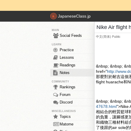
JapaneseClass.jp
Nike Air fli
MAIN
Social Feeds
中文(简体)
Public
LEARN
Practice
Lessons
Readings
&nbsp; &nbsp; &nb
href="
http://www.d
Notes
那麼對於耐吉這個系
flight huarache和
COMMUNITY
Rankings
Forum
&nbsp; &nbsp; &n
Discord
47678.html
">Nik
相結合的輕質籃球
MISCELLANEOUS
Topics
的負重，讓腳感更加的舒
和織物三種材料組合
Matome
了後跟的air s