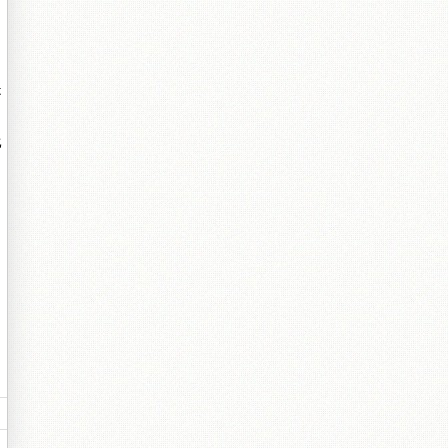
是
比
。