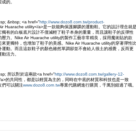
製成的。
sp; &nbsp; <a href="
http://www.dozo8.com.tw/product-
e Air Huarache utility</a>是一款能夠保護腳踝的運動鞋。它的設計理念就
它獨有的白板底片設計不僅減輕了鞋子本身的重量，而且讓鞋子的反彈性
。Nike Air Huarache utility的製作工藝非常精良，採用魔術貼的款
獨特，也增加了鞋子的美感。Nike Air Huarache utility的穿著彈性
外運動。而且這款鞋子的顏色雖然單調卻並不會給人很土的感覺，反而更
運動活力。
&nbsp; 所以對於這兩款<a href="
http://www.dozo8.com.tw/gallery-12-
e鞋</a>的共同性，都是以輕質為主的，同時在中底的材質和科技也是一致
友們可以關注
www.dozo8.com.tw
專業代購網進行購買，千萬別錯過了哦