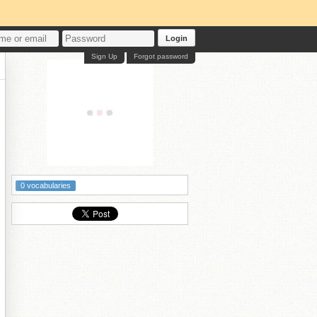
Login
Sign Up
Forgot password
0 vocabularies