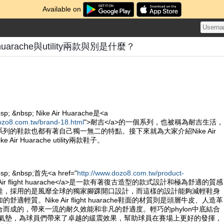
Available on
ght huarache與utility兩款與別是什麼？
sp; &nbsp; Nike Air Huarache是<a
ozo8.com.tw/brand-18.html
">耐吉</a>的一個系列，也被稱為耐吉生活，
列的鞋款也都有著自己獨一無二的特點。接下來就為大家介紹Nike Air
Nike Air Huarache utility兩款鞋子。
bsp; &nbsp;首先<a href="
http://www.dozo8.com.tw/product-
e Air flight huarache</a>是一款有著復古造型的款式設計和極為舒適的質感
鞋，採用的是風靡全球的獨家腳踝開口設計，而這樣的設計能夠減輕鞋身
適輕質。Nike Air flight huarache鞋面的材質則是頭層牛皮、人造革
而成的，帶來一流的耐久效能和非凡的舒適度。輕巧的phylon中底結合
ole的氣墊，為球員們帶來了卓越的緩震效果，幫助球員在賽場上更好的發揮，