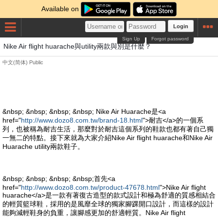
Available on
Login
Sign Up
Forgot password
Nike Air flight huarache與utility兩款與別是什麼？
中文(简体)
Public
&nbsp; &nbsp; &nbsp; &nbsp; Nike Air Huarache是<a
href="
http://www.dozo8.com.tw/brand-18.html
">耐吉</a>的一個系
列，也被稱為耐吉生活，那麼對於耐吉這個系列的鞋款也都有著自己獨
一無二的特點。接下來就為大家介紹Nike Air flight huarache和Nike Air
Huarache utility兩款鞋子。
&nbsp; &nbsp; &nbsp; &nbsp;首先<a
href="
http://www.dozo8.com.tw/product-47678.html
">Nike Air flight
huarache</a>是一款有著復古造型的款式設計和極為舒適的質感相結合
的輕質籃球鞋，採用的是風靡全球的獨家腳踝開口設計，而這樣的設計
能夠減輕鞋身的負重，讓腳感更加的舒適輕質。Nike Air flight