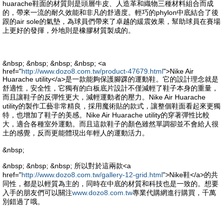
huarache鞋面的材質則是頭層牛皮、人造革和織物三種材料組合而成
的，帶來一流的耐久效能和非凡的舒適度。輕巧的phylon中底結合了後
跟的air sole的氣墊，為球員們帶來了卓越的緩震效果，幫助球員在賽場
上更好的發揮，外地則是橡膠材質製成的。
&nbsp; &nbsp; &nbsp; &nbsp; <a
href="
http://www.dozo8.com.tw/product-47679.html
">Nike Air
Huarache utility</a>是一款能夠保護腳踝的運動鞋。它的設計理念就是
舒適性，安全性，它獨有的白板底片設計不僅減輕了鞋子本身的重量，
而且讓鞋子的反彈性更大，減輕運動者的壓力。Nike Air Huarache
utility的製作工藝非常精良，採用魔術貼的款式，讓整個鞋面看起來更獨
特，也增加了鞋子的美感。Nike Air Huarache utility的穿著彈性比較
大，適合各種室外運動。而且這款鞋子的顏色雖然單調卻並不會給人很
土的感覺，反而更能體現出年輕人的運動活力。
&nbsp;
&nbsp; &nbsp; &nbsp; 所以對於這兩款<a
href="
http://www.dozo8.com.tw/gallery-12-grid.html
">Nike鞋</a>的共
同性，都是以輕質為主的，同時在中底的材質和科技也是一致的。想要
入手的朋友們可以關注
www.dozo8.com.tw
專業代購網進行購買，千萬
別錯過了哦。