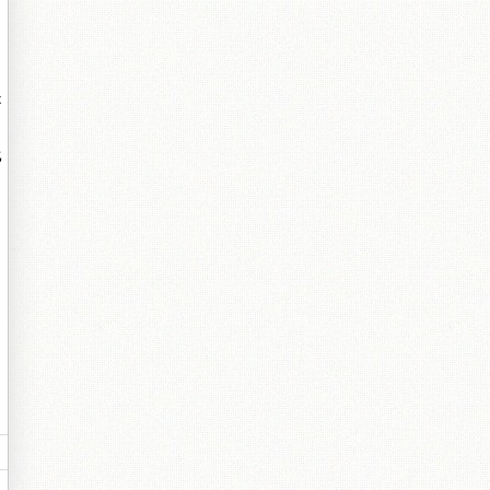
是
比
。