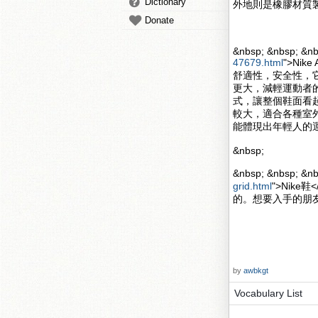
Dictionary
外地則是橡膠材質
Donate
&nbsp; &nbsp; &nb
47679.html
">Nik
舒適性，安全性，
更大，減輕運動者的壓力
式，讓整個鞋面看起來更
較大，適合各種室
能體現出年輕人的
&nbsp;
&nbsp; &nbsp; 
grid.html
">Nik
的。想要入手的朋
by
awbkgt
Vocabulary List