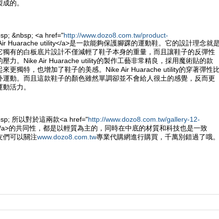
製成的。
sp; &nbsp; <a href="
http://www.dozo8.com.tw/product-
e Air Huarache utility</a>是一款能夠保護腳踝的運動鞋。它的設計理念就
它獨有的白板底片設計不僅減輕了鞋子本身的重量，而且讓鞋子的反彈性
。Nike Air Huarache utility的製作工藝非常精良，採用魔術貼的款
獨特，也增加了鞋子的美感。Nike Air Huarache utility的穿著彈性
外運動。而且這款鞋子的顏色雖然單調卻並不會給人很土的感覺，反而更
運動活力。
&nbsp; 所以對於這兩款<a href="
http://www.dozo8.com.tw/gallery-12-
e鞋</a>的共同性，都是以輕質為主的，同時在中底的材質和科技也是一致
友們可以關注
www.dozo8.com.tw
專業代購網進行購買，千萬別錯過了哦