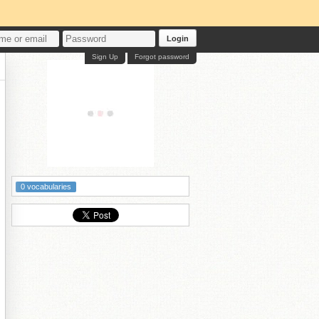
Login
Sign Up
Forgot password
0 vocabularies