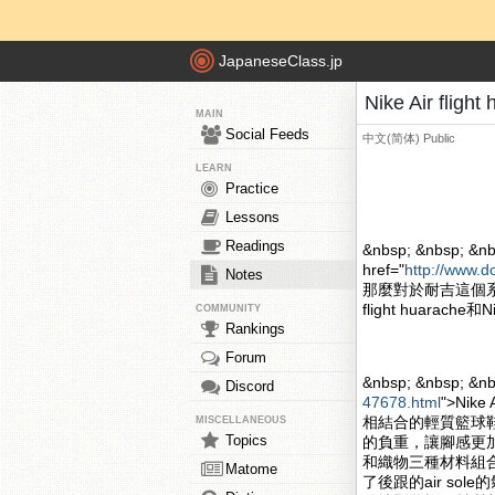
JapaneseClass.jp
Nike Air fli
MAIN
Social Feeds
中文(简体)
Public
LEARN
Practice
Lessons
Readings
&nbsp; &nbsp; &nb
href="
http://www.d
Notes
那麼對於耐吉這個系
flight huarache和
COMMUNITY
Rankings
Forum
&nbsp; &nbsp; &n
Discord
47678.html
">Nik
相結合的輕質籃球
MISCELLANEOUS
Topics
的負重，讓腳感更加的舒
和織物三種材料組合
Matome
了後跟的air s