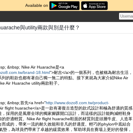
Available on
ght huarache與utility兩款與別是什麼？
sp; &nbsp; Nike Air Huarache是<a
ozo8.com.tw/brand-18.html
">耐吉</a>的一個系列，也被稱為耐吉生活，
列的鞋款也都有著自己獨一無二的特點。接下來就為大家介紹Nike Air
Nike Air Huarache utility兩款鞋子。
bsp; &nbsp;首先<a href="
http://www.dozo8.com.tw/product-
e Air flight huarache</a>是一款有著復古造型的款式設計和極為舒適的質感
鞋，採用的是風靡全球的獨家腳踝開口設計，而這樣的設計能夠減輕鞋身
適輕質。Nike Air flight huarache鞋面的材質則是頭層牛皮、人造革
而成的，帶來一流的耐久效能和非凡的舒適度。輕巧的phylon中底結合
ole的氣墊，為球員們帶來了卓越的緩震效果，幫助球員在賽場上更好的發揮，