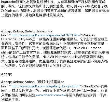
huarache鞋面的材質則是頭層牛皮、人造革和織物三種材料組合而成
的，帶來一流的耐久效能和非凡的舒適度。輕巧的phylon中底結合了後
跟的air sole的氣墊，為球員們帶來了卓越的緩震效果，幫助球員在賽場
上更好的發揮，外地則是橡膠材質製成的。
&nbsp; &nbsp; &nbsp; &nbsp; <a
href="
http://www.dozo8.com.tw/product-47679.html
">Nike Air
Huarache utility</a>是一款能夠保護腳踝的運動鞋。它的設計理念就是
舒適性，安全性，它獨有的白板底片設計不僅減輕了鞋子本身的重量，
而且讓鞋子的反彈性更大，減輕運動者的壓力。Nike Air Huarache
utility的製作工藝非常精良，採用魔術貼的款式，讓整個鞋面看起來更獨
特，也增加了鞋子的美感。Nike Air Huarache utility的穿著彈性比較
大，適合各種室外運動。而且這款鞋子的顏色雖然單調卻並不會給人很
土的感覺，反而更能體現出年輕人的運動活力。
&nbsp;
&nbsp; &nbsp; &nbsp; 所以對於這兩款<a
href="
http://www.dozo8.com.tw/gallery-12-grid.html
">Nike鞋</a>的共
同性，都是以輕質為主的，同時在中底的材質和科技也是一致的。想要
入手的朋友們可以關注
www.dozo8.com.tw
專業代購網進行購買，千萬
別錯過了哦。