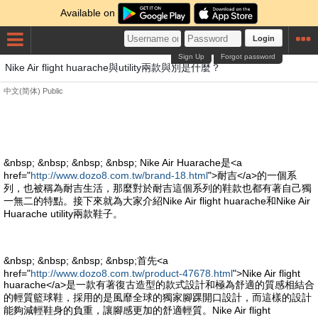
Available on
Login
Sign Up
Forgot password
Nike Air flight huarache與utility兩款與別是什麼？
中文(简体)
Public
&nbsp; &nbsp; &nbsp; &nbsp; Nike Air Huarache是<a
href="
http://www.dozo8.com.tw/brand-18.html
">耐吉</a>的一個系
列，也被稱為耐吉生活，那麼對於耐吉這個系列的鞋款也都有著自己獨
一無二的特點。接下來就為大家介紹Nike Air flight huarache和Nike Air
Huarache utility兩款鞋子。
&nbsp; &nbsp; &nbsp; &nbsp;首先<a
href="
http://www.dozo8.com.tw/product-47678.html
">Nike Air flight
huarache</a>是一款有著復古造型的款式設計和極為舒適的質感相結合
的輕質籃球鞋，採用的是風靡全球的獨家腳踝開口設計，而這樣的設計
能夠減輕鞋身的負重，讓腳感更加的舒適輕質。Nike Air flight