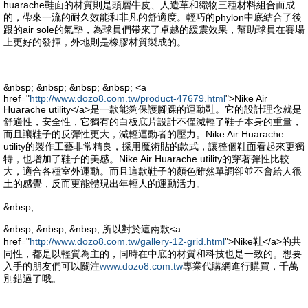
huarache鞋面的材質則是頭層牛皮、人造革和織物三種材料組合而成
的，帶來一流的耐久效能和非凡的舒適度。輕巧的phylon中底結合了後
跟的air sole的氣墊，為球員們帶來了卓越的緩震效果，幫助球員在賽場
上更好的發揮，外地則是橡膠材質製成的。
&nbsp; &nbsp; &nbsp; &nbsp; <a
href="
http://www.dozo8.com.tw/product-47679.html
">Nike Air
Huarache utility</a>是一款能夠保護腳踝的運動鞋。它的設計理念就是
舒適性，安全性，它獨有的白板底片設計不僅減輕了鞋子本身的重量，
而且讓鞋子的反彈性更大，減輕運動者的壓力。Nike Air Huarache
utility的製作工藝非常精良，採用魔術貼的款式，讓整個鞋面看起來更獨
特，也增加了鞋子的美感。Nike Air Huarache utility的穿著彈性比較
大，適合各種室外運動。而且這款鞋子的顏色雖然單調卻並不會給人很
土的感覺，反而更能體現出年輕人的運動活力。
&nbsp;
&nbsp; &nbsp; &nbsp; 所以對於這兩款<a
href="
http://www.dozo8.com.tw/gallery-12-grid.html
">Nike鞋</a>的共
同性，都是以輕質為主的，同時在中底的材質和科技也是一致的。想要
入手的朋友們可以關注
www.dozo8.com.tw
專業代購網進行購買，千萬
別錯過了哦。