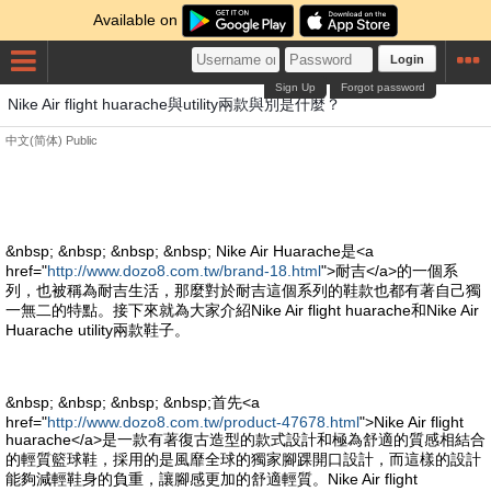
Available on
Login
Sign Up
Forgot password
Nike Air flight huarache與utility兩款與別是什麼？
中文(简体)
Public
&nbsp; &nbsp; &nbsp; &nbsp; Nike Air Huarache是<a
href="
http://www.dozo8.com.tw/brand-18.html
">耐吉</a>的一個系
列，也被稱為耐吉生活，那麼對於耐吉這個系列的鞋款也都有著自己獨
一無二的特點。接下來就為大家介紹Nike Air flight huarache和Nike Air
Huarache utility兩款鞋子。
&nbsp; &nbsp; &nbsp; &nbsp;首先<a
href="
http://www.dozo8.com.tw/product-47678.html
">Nike Air flight
huarache</a>是一款有著復古造型的款式設計和極為舒適的質感相結合
的輕質籃球鞋，採用的是風靡全球的獨家腳踝開口設計，而這樣的設計
能夠減輕鞋身的負重，讓腳感更加的舒適輕質。Nike Air flight